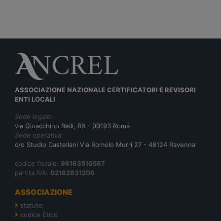
ASSOCIAZIONE NAZIONALE CERTIFICATORI E REVISORI
ENTI LOCALI
Sede legale:
via Gioacchino Belli, 86 - 00193 Roma
Sede operativa:
c/o Studio Castellani Via Romolo Murri 27 - 48124 Ravenna
codice fiscale:
96163510587
partita IVA:
02162831206
ASSOCIAZIONE
statuto
codice Etico