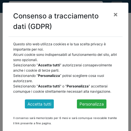
×
Consenso a tracciamento
dati (GDPR)
Questo sito web utilizza cookies e la tua scelta privacy è
home
eventi
/
torna indietro
importante per noi.
Alcuni cookie sono indispensabili al funzionamento del sito, altri
sono opzionali.
EVENTI
Selezionando “
Accetta tutti
” autorizzerai consapevolmente
anche i cookie di terze parti.
Selezionando “
Personalizza
” potrai scegliere cosa vuoi
autorizzare.
Selezionando "
Accetta tutti
" o "
Personalizza
" accetterai
comunque i cookie strettamente necessari alla navigazione.
Accetta tutti
Personalizza
Il consenso sarà memorizzato per 6 mesi e sarà comunque revocabile tramite
il link presente a fine pagina.