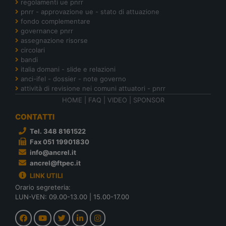
regolamenti ue pnrr
pnrr - approvazione ue - stato di attuazione
fondo complementare
governance pnrr
assegnazione risorse
circolari
bandi
italia domani - slide e relazioni
anci-ifel - dossier - note governo
attività di revisione nei comuni attuatori - pnrr
HOME
|
FAQ
|
VIDEO
|
SPONSOR
CONTATTI
Tel. 348 8161522
Fax 051 19901830
info@ancrel.it
ancrel@ftpec.it
LINK UTILI
Orario segreteria:
LUN-VEN: 09.00-13.00 | 15.00-17.00