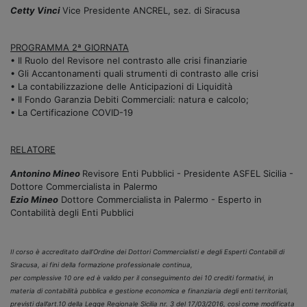
Cetty Vinci
Vice Presidente ANCREL, sez. di Siracusa
PROGRAMMA 2ª GIORNATA
• Il Ruolo del Revisore nel contrasto alle crisi finanziarie
• Gli Accantonamenti quali strumenti di contrasto alle crisi
• La contabilizzazione delle Anticipazioni di Liquidità
• Il Fondo Garanzia Debiti Commerciali: natura e calcolo;
• La Certificazione COVID-19
RELATORE
Antonino Mineo
Revisore Enti Pubblici - Presidente ASFEL Sicilia -
Dottore Commercialista in Palermo
Ezio Mineo
Dottore Commercialista in Palermo - Esperto in
Contabilità degli Enti Pubblici
Il corso è accreditato dall’Ordine dei Dottori Commercialisti e degli Esperti Contabili di
Siracusa, ai fini della formazione professionale continua,
per complessive 10 ore ed è valido per il conseguimento dei 10 crediti formativi, in
materia di contabilità pubblica e gestione economica e finanziaria degli enti territoriali,
previsti dall’art.10 della Legge Regionale Sicilia nr. 3 del 17/03/2016, così come modificata