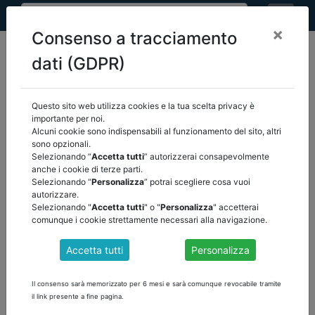
×
Consenso a tracciamento
dati (GDPR)
Questo sito web utilizza cookies e la tua scelta privacy è
home
eventi
/
torna indietro
importante per noi.
Alcuni cookie sono indispensabili al funzionamento del sito, altri
sono opzionali.
EVENTI
Selezionando “
Accetta tutti
” autorizzerai consapevolmente
anche i cookie di terze parti.
Selezionando “
Personalizza
” potrai scegliere cosa vuoi
autorizzare.
Selezionando "
Accetta tutti
" o "
Personalizza
" accetterai
comunque i cookie strettamente necessari alla navigazione.
Accetta tutti
Personalizza
Il consenso sarà memorizzato per 6 mesi e sarà comunque revocabile tramite
il link presente a fine pagina.