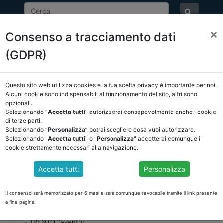
×
Consenso a tracciamento dati
ASSOCIAZIONE
NOTIZIE
EVENTI
DOCUMENTI 
(GDPR)
Questo sito web utilizza cookies e la tua scelta privacy è importante per noi.
Alcuni cookie sono indispensabili al funzionamento del sito, altri sono
opzionali.
EVENTI
Selezionando “
Accetta tutti
” autorizzerai consapevolmente anche i cookie
di terze parti.
Selezionando “
Personalizza
” potrai scegliere cosa vuoi autorizzare.
Selezionando "
Accetta tutti
" o "
Personalizza
" accetterai comunque i
Data evento:
06-12-2022
cookie strettamente necessari alla navigazione.
Luogo:
TRENTO 06/12/2022
Accetta tutti
Personalizza
LA PROGRAMMAZIONE DEL DUP ALLA LUCE DEL M
DALL’ORDINARIETÀ ALLE MIGLIORI PRASSI
Il consenso sarà memorizzato per 6 mesi e sarà comunque revocabile tramite il link presente
ANCREL SUEDTIROL TRENTINO in collaborazione con ODCEC Tre
a fine pagina.
organizza Martedì, 6 dicembre 2022 Ore 9:00 - 13:00 c/o Sala 
- TRENTO l'evento: