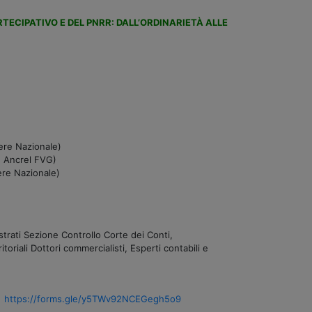
ECIPATIVO E DEL PNRR: DALL’ORDINARIETÀ ALLE
ere Nazionale)
e Ancrel FVG)
ere Nazionale)
trati Sezione Controllo Corte dei Conti,
itoriali Dottori commercialisti, Esperti contabili e
)
https://forms.gle/y5TWv92NCEGegh5o9