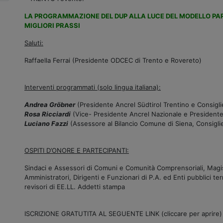
LA PROGRAMMAZIONE DEL DUP ALLA LUCE DEL MODELLO PART
MIGLIORI PRASSI
Saluti:
Raffaella Ferrai (Presidente ODCEC di Trento e Rovereto)
Interventi programmati (solo lingua italiana):
Andrea Gröbner
(Presidente Ancrel Südtirol Trentino e Consigli
Rosa Ricciardi
(Vice- Presidente Ancrel Nazionale e President
Luciano Fazzi
(Assessore al Bilancio Comune di Siena, Consigli
OSPITI D’ONORE E PARTECIPANTI:
Sindaci e Assessori di Comuni e Comunità Comprensoriali, Magis
Amministratori, Dirigenti e Funzionari di P.A. ed Enti pubblici terr
revisori di EE.LL. Addetti stampa
ISCRIZIONE GRATUTITA AL SEGUENTE LINK (cliccare per aprire