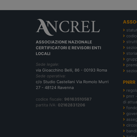
ASSO
statu
codic
strut
ASSOCIAZIONE NAZIONALE
sezion
CERTIFICATORI E REVISORI ENTI
storia
LOCALI
grupp
Sede legale:
premi
via Gioacchino Belli, 86 - 00193 Roma
sezio
Sede operativa:
c/o Studio Castellani Via Romolo Murri
PNRR
27 - 48124 Ravenna
regol
pnrr 
codice fiscale:
96163510587
di attu
partita IVA:
02162831206
fond
gover
asseg
circol
bandi
italia