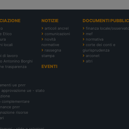
CIAZIONE
NOTIZIE
DOCUMENTI PUBBLIC
to
articoli ancrel
finanza locale/osservato
e Etico
comunicazioni
mef
tura
novità
normativa
i locali
normative
corte dei conti e
rassegna
giurisprudenza
i di lavoro
stampa
arconet
o Antonino Borghi
altri
EVENTI
ne trasparenza
amenti ue pnrr
- approvazione ue - stato
azione
o complementare
nance pnrr
nazione risorse
ari
 domani - slide e relazioni