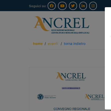
Seguici su:
home
eventi
/
torna indietro