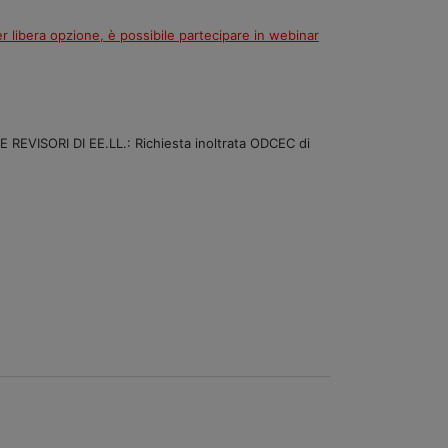
er libera opzione, è possibile partecipare in webinar
ISORI DI EE.LL.: Richiesta inoltrata ODCEC di