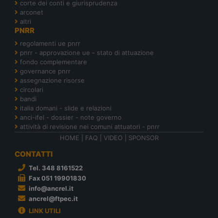
corte dei conti e giurisprudenza
arconet
altri
PNRR
regolamenti ue pnrr
pnrr - approvazione ue - stato di attuazione
fondo complementare
governance pnrr
assegnazione risorse
circolari
bandi
italia domani - slide e relazioni
anci-ifel - dossier - note governo
attività di revisione nei comuni attuatori - pnrr
HOME
|
FAQ
|
VIDEO
|
SPONSOR
CONTATTI
Tel. 348 8161522
Fax 051 19901830
info@ancrel.it
ancrel@ftpec.it
LINK UTILI