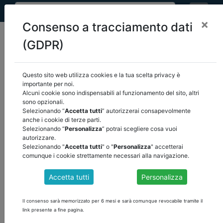
×
Consenso a tracciamento dati
(GDPR)
Questo sito web utilizza cookies e la tua scelta privacy è
home
eventi
/
torna indietro
importante per noi.
Alcuni cookie sono indispensabili al funzionamento del sito, altri
sono opzionali.
EVENTI
Selezionando “
Accetta tutti
” autorizzerai consapevolmente
anche i cookie di terze parti.
Selezionando “
Personalizza
” potrai scegliere cosa vuoi
autorizzare.
Selezionando "
Accetta tutti
" o "
Personalizza
" accetterai
comunque i cookie strettamente necessari alla navigazione.
Accetta tutti
Personalizza
Il consenso sarà memorizzato per 6 mesi e sarà comunque revocabile tramite il
link presente a fine pagina.