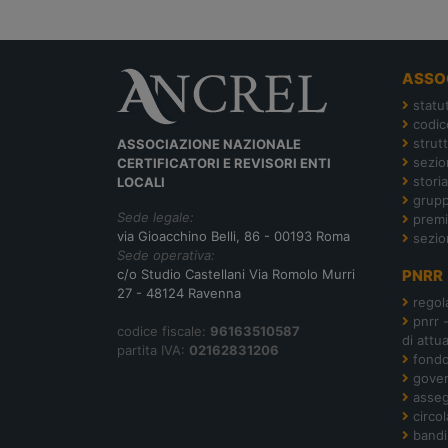
ASSO
statu
codic
strut
ASSOCIAZIONE NAZIONALE
sezion
CERTIFICATORI E REVISORI ENTI
storia
LOCALI
grupp
Sede legale:
premi
via Gioacchino Belli, 86 - 00193 Roma
sezio
Sede operativa:
c/o Studio Castellani Via Romolo Murri
PNRR
27 - 48124 Ravenna
regol
pnrr 
codice fiscale:
96163510587
di attu
partita IVA:
02162831206
fond
gover
asseg
circol
bandi