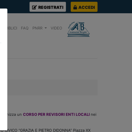
REGISTRATI
ACCEDI
PUBBLICI
FAQ
PNRR
VIDEO
 organizza un
CORSO PER REVISORI ENTI LOCALI
nei
EO CIVICO “GRAZIA E PIETRO DIDONNA” Piazza XX