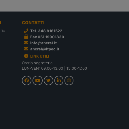
I
CONTATTI
rio
Tel. 348 8161522
Fax 051 19901830
info@ancrel.it
ancrel@ftpec.it
LINK UTILI
Orario segreteria:
LUN-VEN: 09.00-13.00 | 15.00-17.00