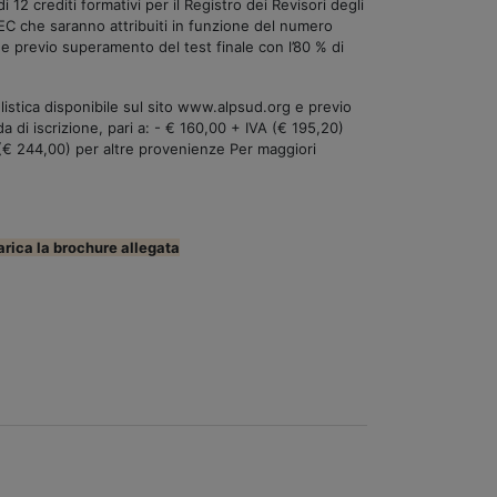
i 12 crediti formativi per il Registro dei Revisori degli
EC che saranno attribuiti in funzione del numero
a e previo superamento del test finale con l’80 % di
istica disponibile sul sito www.alpsud.org e previo
 di iscrizione, pari a: - € 160,00 + IVA (€ 195,20)
(€ 244,00) per altre provenienze Per maggiori
arica la brochure allegata