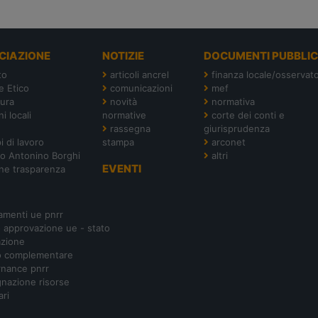
CIAZIONE
NOTIZIE
DOCUMENTI PUBBLIC
to
articoli ancrel
finanza locale/osservato
e Etico
comunicazioni
mef
tura
novità
normativa
i locali
normative
corte dei conti e
rassegna
giurisprudenza
i di lavoro
stampa
arconet
o Antonino Borghi
altri
EVENTI
ne trasparenza
amenti ue pnrr
- approvazione ue - stato
azione
o complementare
nance pnrr
nazione risorse
ari