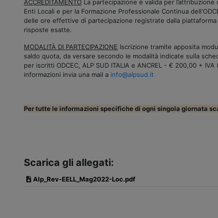
ACCREDITAMENTO
La partecipazione è valida per l’attribuzione d
Enti Locali e per la Formazione Professionale Continua dell'ODC
delle ore effettive di partecipazione registrate dalla piattaform
risposte esatte.
MODALITÀ DI PARTECIPAZIONE
Iscrizione tramite apposita modul
saldo quota, da versare secondo le modalità indicate sulla scheda
per iscritti ODCEC, ALP SUD ITALIA e ANCREL - € 200,00 + IVA 
informazioni invia una mail a
info@alpsud.it
Per tutte le informazioni specifiche di ogni singola giornata sc
Scarica gli allegati:
Alp_Rev-EELL_Mag2022-Loc.pdf