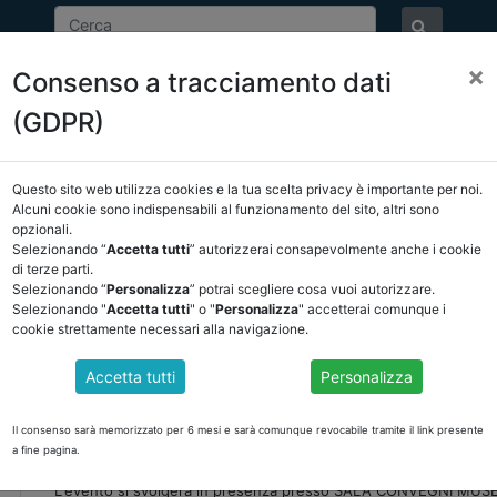
×
Consenso a tracciamento dati
ASSOCIAZIONE
NOTIZIE
EVENTI
DOCUMENTI 
(GDPR)
Questo sito web utilizza cookies e la tua scelta privacy è importante per noi.
Alcuni cookie sono indispensabili al funzionamento del sito, altri sono
opzionali.
EVENTI
Selezionando “
Accetta tutti
” autorizzerai consapevolmente anche i cookie
di terze parti.
Selezionando “
Personalizza
” potrai scegliere cosa vuoi autorizzare.
Selezionando "
Accetta tutti
" o "
Personalizza
" accetterai comunque i
Data evento:
13-05-2022
cookie strettamente necessari alla navigazione.
Luogo:
Rutigliano (BA) 13,14,20 E 21 MAGGIO 2022
Accetta tutti
Personalizza
CORSO PER REVISORI ENTI LOCALI
Ancrel Bari Bat in collaborazione con ALP SUD e ODCEC di Bari
Il consenso sarà memorizzato per 6 mesi e sarà comunque revocabile tramite il link presente
giorni 13,14, 20 e 21 maggio 2022.
a fine pagina.
L'evento si svolgerà in presenza presso SALA CONVEGNI MUS