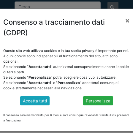
×
Consenso a tracciamento dati
ASSOCIAZIONE
NOTIZIE
EVENTI
DOCUMENTI 
(GDPR)
Questo sito web utilizza cookies e la tua scelta privacy è importante per noi.
E/OSSERVATORIO
NORMATIVA
CORTE DEI CONTI E GIURISPRUDE
Alcuni cookie sono indispensabili al funzionamento del sito, altri sono
opzionali.
 indietro
Selezionando “
Accetta tutti
” autorizzerai consapevolmente anche i cookie
di terze parti.
Selezionando “
Personalizza
” potrai scegliere cosa vuoi autorizzare.
DOCUMENTI PUBBLICI
Selezionando "
Accetta tutti
" o "
Personalizza
" accetterai comunque i
cookie strettamente necessari alla navigazione.
Accetta tutti
Personalizza
SSIONE ARCONET DEL 5 GIUGNO 2024
 dello scorso 5 giugno
Il consenso sarà memorizzato per 6 mesi e sarà comunque revocabile tramite il link presente
a fine pagina.