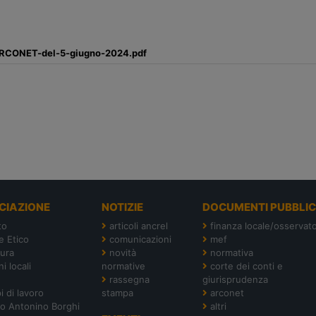
ARCONET-del-5-giugno-2024.pdf
CIAZIONE
NOTIZIE
DOCUMENTI PUBBLIC
to
articoli ancrel
finanza locale/osservato
e Etico
comunicazioni
mef
tura
novità
normativa
i locali
normative
corte dei conti e
rassegna
giurisprudenza
i di lavoro
stampa
arconet
o Antonino Borghi
altri