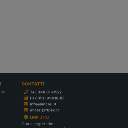
I
CONTATTI
rio
Tel. 348 8161522
Fax 051 19901830
info@ancrel.it
ancrel@ftpec.it
LINK UTILI
Orario segreteria: