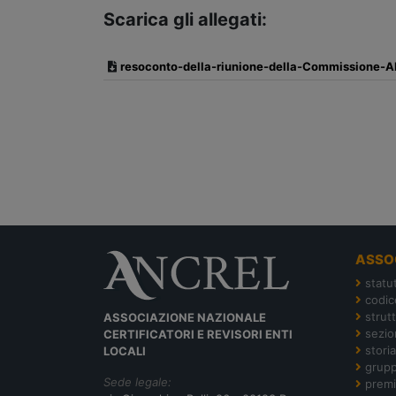
Scarica gli allegati:
resoconto-della-riunione-della-Commissione-
ASSO
statu
codic
strut
ASSOCIAZIONE NAZIONALE
sezion
CERTIFICATORI E REVISORI ENTI
storia
LOCALI
grupp
Sede legale:
premi