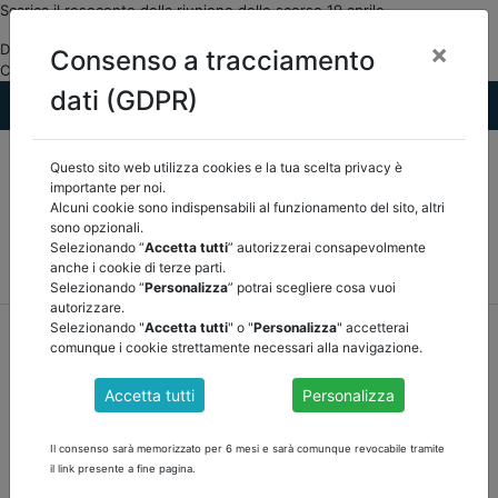
Scarica il resoconto della riunione dello scorso 19 aprile
×
DOCUMENTI PUBBLICI Arconet ASSOCIAZIONE NAZIONALE
Consenso a tracciamento
CERTIFICATORI E REVISORI DEGLI ENTI LOCALI">
dati (GDPR)
Questo sito web utilizza cookies e la tua scelta privacy è
importante per noi.
Alcuni cookie sono indispensabili al funzionamento del sito, altri
sono opzionali.
Selezionando “
Accetta tutti
” autorizzerai consapevolmente
MEF
FINANZA LOCALE/OSSERVATORIO
NORMATIVA
anche i cookie di terze parti.
CORTE DEI CONTI E GIURISPRUDENZA
ARCONET
ALTRI
Selezionando “
Personalizza
” potrai scegliere cosa vuoi
autorizzare.
Selezionando "
Accetta tutti
" o "
Personalizza
" accetterai
home
documenti pubblici
arconet
/
torna indietro
comunque i cookie strettamente necessari alla navigazione.
DOCUMENTI PUBBLICI
Accetta tutti
Personalizza
Il consenso sarà memorizzato per 6 mesi e sarà comunque revocabile tramite
RESOCONTO RIUNIONE DELLA COMMISSIONE
il link presente a fine pagina.
ARCONET DEL 19 APRILE 2023