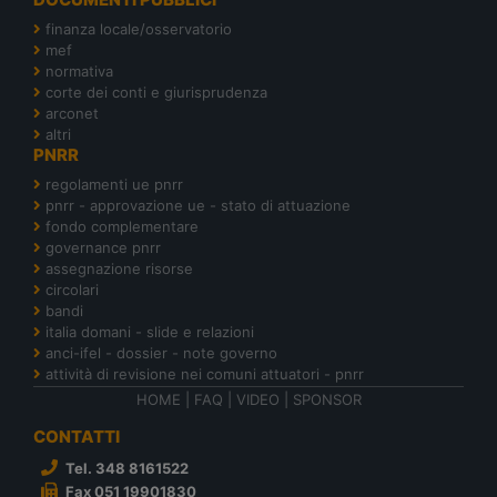
finanza locale/osservatorio
mef
normativa
corte dei conti e giurisprudenza
arconet
altri
PNRR
regolamenti ue pnrr
pnrr - approvazione ue - stato di attuazione
fondo complementare
governance pnrr
assegnazione risorse
circolari
bandi
italia domani - slide e relazioni
anci-ifel - dossier - note governo
attività di revisione nei comuni attuatori - pnrr
HOME
|
FAQ
|
VIDEO
|
SPONSOR
CONTATTI
Tel. 348 8161522
Fax 051 19901830