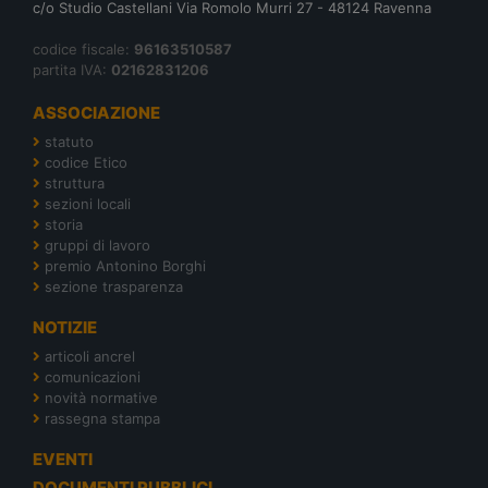
c/o Studio Castellani Via Romolo Murri 27 - 48124 Ravenna
codice fiscale:
96163510587
partita IVA:
02162831206
ASSOCIAZIONE
statuto
codice Etico
struttura
sezioni locali
storia
gruppi di lavoro
premio Antonino Borghi
sezione trasparenza
NOTIZIE
articoli ancrel
comunicazioni
novità normative
rassegna stampa
EVENTI
DOCUMENTI PUBBLICI