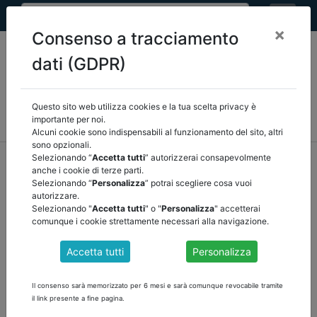
×
Consenso a tracciamento
dati (GDPR)
Questo sito web utilizza cookies e la tua scelta privacy è
MEF
FINANZA LOCALE/OSSERVATORIO
NORMATIVA
importante per noi.
CORTE DEI CONTI E GIURISPRUDENZA
ARCONET
ALTRI
Alcuni cookie sono indispensabili al funzionamento del sito, altri
sono opzionali.
home
documenti pubblici
arconet
/
torna indietro
Selezionando “
Accetta tutti
” autorizzerai consapevolmente
anche i cookie di terze parti.
Selezionando “
Personalizza
” potrai scegliere cosa vuoi
DOCUMENTI PUBBLICI
autorizzare.
Selezionando "
Accetta tutti
" o "
Personalizza
" accetterai
comunque i cookie strettamente necessari alla navigazione.
RESOCONTO COMMISSIONE ARCONET DEL 20
Accetta tutti
Personalizza
luglio 2022
Scarica il resoconto della riunione dello scorso 20 luglio
Il consenso sarà memorizzato per 6 mesi e sarà comunque revocabile tramite
il link presente a fine pagina.