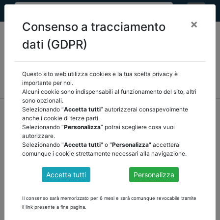
×
Consenso a tracciamento
dati (GDPR)
Questo sito web utilizza cookies e la tua scelta privacy è
MEF
FINANZA LOCALE/OSSERVATORIO
NORMATIVA
importante per noi.
CORTE DEI CONTI E GIURISPRUDENZA
ARCONET
ALTRI
Alcuni cookie sono indispensabili al funzionamento del sito, altri
sono opzionali.
home
documenti pubblici
normativa
/
torna indietro
Selezionando “
Accetta tutti
” autorizzerai consapevolmente
anche i cookie di terze parti.
Selezionando “
Personalizza
” potrai scegliere cosa vuoi
DOCUMENTI PUBBLICI
autorizzare.
Selezionando "
Accetta tutti
" o "
Personalizza
" accetterai
comunque i cookie strettamente necessari alla navigazione.
DISEGNO DI LEGGE Bilancio di previsione dello
Accetta tutti
Personalizza
Stato per l’anno finanziario 2026 e bilancio
pluriennale per il triennio 2026-2028
Il consenso sarà memorizzato per 6 mesi e sarà comunque revocabile tramite
il link presente a fine pagina.
con allegati: rapporti delle altre Commissioni permanenti sulle parti
del disegno di legge di rispettiva competenza (v. stampato n.