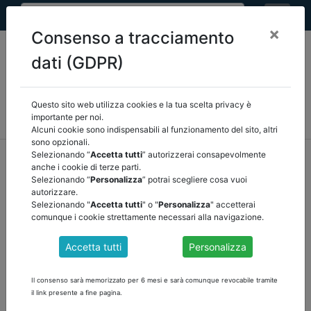
×
Consenso a tracciamento
dati (GDPR)
Questo sito web utilizza cookies e la tua scelta privacy è
MEF
FINANZA LOCALE/OSSERVATORIO
NORMATIVA
importante per noi.
CORTE DEI CONTI E GIURISPRUDENZA
ARCONET
ALTRI
Alcuni cookie sono indispensabili al funzionamento del sito, altri
sono opzionali.
home
documenti pubblici
normativa
/
torna indietro
Selezionando “
Accetta tutti
” autorizzerai consapevolmente
anche i cookie di terze parti.
Selezionando “
Personalizza
” potrai scegliere cosa vuoi
DOCUMENTI PUBBLICI
autorizzare.
Selezionando "
Accetta tutti
" o "
Personalizza
" accetterai
comunque i cookie strettamente necessari alla navigazione.
NOTA SINTETICA SULLE NOVITÀ PER COMUNI E
Accetta tutti
Personalizza
CITTÀ METROPOLITANE INTRODOTTE IN
COMMISSIONE BILANCIO CAMERA
Il consenso sarà memorizzato per 6 mesi e sarà comunque revocabile tramite
il link presente a fine pagina.
scarica il documento