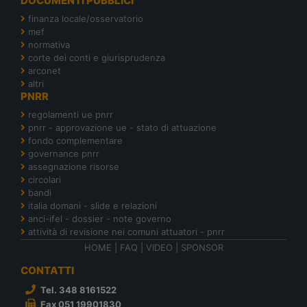
DOCUMENTI PUBBLICI
finanza locale/osservatorio
mef
normativa
corte dei conti e giurisprudenza
arconet
altri
PNRR
regolamenti ue pnrr
pnrr - approvazione ue - stato di attuazione
fondo complementare
governance pnrr
assegnazione risorse
circolari
bandi
italia domani - slide e relazioni
anci-ifel - dossier - note governo
attività di revisione nei comuni attuatori - pnrr
HOME
|
FAQ
|
VIDEO
|
SPONSOR
CONTATTI
Tel. 348 8161522
Fax 051 19901830