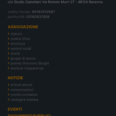
c/o Studio Castellani Via Romolo Murri 27 - 48124 Ravenna
codice fiscale:
96163510587
partita IVA:
02162831206
ASSOCIAZIONE
statuto
codice Etico
struttura
sezioni locali
storia
gruppi di lavoro
premio Antonino Borghi
sezione trasparenza
NOTIZIE
articoli ancrel
comunicazioni
novità normative
rassegna stampa
EVENTI
DOCUMENTI PUBBLICI