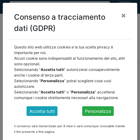
×
Consenso a tracciamento
dati (GDPR)
Questo sito web utilizza cookies e la tua scelta privacy è
MEF
FINANZA LOCALE/OSSERVATORIO
NORMATIVA
importante per noi.
CORTE DEI CONTI E GIURISPRUDENZA
ARCONET
ALTRI
Alcuni cookie sono indispensabili al funzionamento del sito, altri
sono opzionali.
home
documenti pubblici
normativa
/
torna indietro
Selezionando “
Accetta tutti
” autorizzerai consapevolmente
anche i cookie di terze parti.
Selezionando “
Personalizza
” potrai scegliere cosa vuoi
DOCUMENTI PUBBLICI
autorizzare.
Selezionando "
Accetta tutti
" o "
Personalizza
" accetterai
comunque i cookie strettamente necessari alla navigazione.
PIANO STRUTTURALE DI BILANCIO DI MEDIO
Accetta tutti
Personalizza
TERMINE ITALIA 2025-2029
Scarica il documento
Il consenso sarà memorizzato per 6 mesi e sarà comunque revocabile tramite
il link presente a fine pagina.