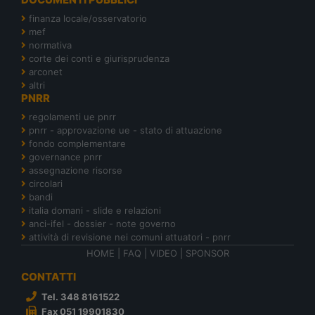
finanza locale/osservatorio
mef
normativa
corte dei conti e giurisprudenza
arconet
altri
PNRR
regolamenti ue pnrr
pnrr - approvazione ue - stato di attuazione
fondo complementare
governance pnrr
assegnazione risorse
circolari
bandi
italia domani - slide e relazioni
anci-ifel - dossier - note governo
attività di revisione nei comuni attuatori - pnrr
HOME
|
FAQ
|
VIDEO
|
SPONSOR
CONTATTI
Tel. 348 8161522
Fax 051 19901830