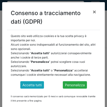
×
Consenso a tracciamento
dati (GDPR)
Questo sito web utilizza cookies e la tua scelta privacy è
MEF
FINANZA LOCALE/OSSERVATORIO
NORMATIVA
importante per noi.
CORTE DEI CONTI E GIURISPRUDENZA
ARCONET
ALTRI
Alcuni cookie sono indispensabili al funzionamento del sito, altri
sono opzionali.
home
documenti pubblici
normativa
/
torna indietro
Selezionando “
Accetta tutti
” autorizzerai consapevolmente
anche i cookie di terze parti.
Selezionando “
Personalizza
” potrai scegliere cosa vuoi
DOCUMENTI PUBBLICI
autorizzare.
Selezionando "
Accetta tutti
" o "
Personalizza
" accetterai
comunque i cookie strettamente necessari alla navigazione.
PROROGA DEL TERMINE PER LA
Accetta tutti
Personalizza
PREDISPOSIZIONE DEI PIANI FINANZIARI,
DELLE TARIFFE E DEI REGOLAMENTI TARI 2024
Il consenso sarà memorizzato per 6 mesi e sarà comunque revocabile tramite
al 30 giugno 2024
il link presente a fine pagina.
è stato depositato l’emendamento del governo al decreto