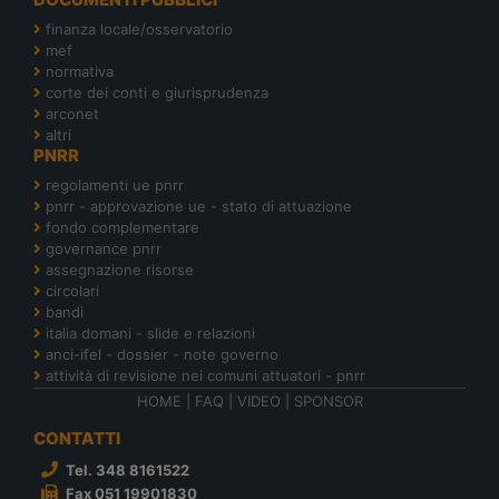
finanza locale/osservatorio
mef
normativa
corte dei conti e giurisprudenza
arconet
altri
PNRR
regolamenti ue pnrr
pnrr - approvazione ue - stato di attuazione
fondo complementare
governance pnrr
assegnazione risorse
circolari
bandi
italia domani - slide e relazioni
anci-ifel - dossier - note governo
attività di revisione nei comuni attuatori - pnrr
HOME
|
FAQ
|
VIDEO
|
SPONSOR
CONTATTI
Tel. 348 8161522
Fax 051 19901830