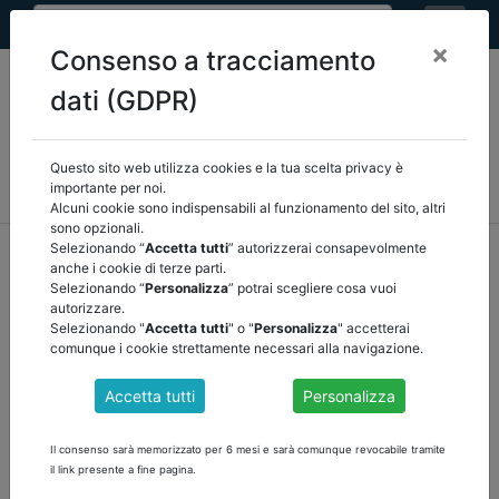
×
Consenso a tracciamento
dati (GDPR)
Questo sito web utilizza cookies e la tua scelta privacy è
MEF
FINANZA LOCALE/OSSERVATORIO
NORMATIVA
importante per noi.
CORTE DEI CONTI E GIURISPRUDENZA
ARCONET
ALTRI
Alcuni cookie sono indispensabili al funzionamento del sito, altri
sono opzionali.
home
documenti pubblici
normativa
/
torna indietro
Selezionando “
Accetta tutti
” autorizzerai consapevolmente
anche i cookie di terze parti.
Selezionando “
Personalizza
” potrai scegliere cosa vuoi
DOCUMENTI PUBBLICI
autorizzare.
Selezionando "
Accetta tutti
" o "
Personalizza
" accetterai
comunque i cookie strettamente necessari alla navigazione.
INTEGRAZIONE ELENCO DEI REVISORI DEGLI
Accetta tutti
Personalizza
ENTI LOCALI - DECRETO 5 FEBBRAIO 2024
Prima integrazione dell’Elenco dei revisori dei conti degli enti locali,
Il consenso sarà memorizzato per 6 mesi e sarà comunque revocabile tramite
in vigore dal 1° gennaio 2024.
il link presente a fine pagina.