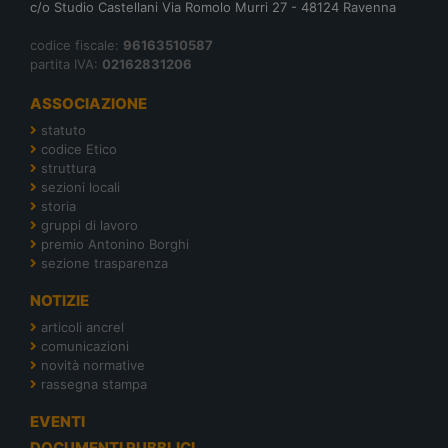
c/o Studio Castellani Via Romolo Murri 27 - 48124 Ravenna
codice fiscale:
96163510587
partita IVA:
02162831206
ASSOCIAZIONE
statuto
codice Etico
struttura
sezioni locali
storia
gruppi di lavoro
premio Antonino Borghi
sezione trasparenza
NOTIZIE
articoli ancrel
comunicazioni
novità normative
rassegna stampa
EVENTI
DOCUMENTI PUBBLICI