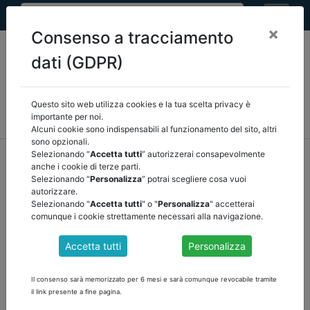
×
Consenso a tracciamento
dati (GDPR)
Questo sito web utilizza cookies e la tua scelta privacy è
MEF
FINANZA LOCALE/OSSERVATORIO
NORMATIVA
importante per noi.
CORTE DEI CONTI E GIURISPRUDENZA
ARCONET
ALTRI
Alcuni cookie sono indispensabili al funzionamento del sito, altri
sono opzionali.
home
documenti pubblici
normativa
/
torna indietro
Selezionando “
Accetta tutti
” autorizzerai consapevolmente
anche i cookie di terze parti.
Selezionando “
Personalizza
” potrai scegliere cosa vuoi
DOCUMENTI PUBBLICI
autorizzare.
Selezionando "
Accetta tutti
" o "
Personalizza
" accetterai
comunque i cookie strettamente necessari alla navigazione.
DOSSIER LEGGE DI BILANCIO 2024
Accetta tutti
Personalizza
LEGGE DI BILANCIO 2024 Profili di interesse della Commissione
Affari costituzionali novembre 2023 A.S. n. 926 (annesso e stati di
Il consenso sarà memorizzato per 6 mesi e sarà comunque revocabile tramite
previsione)
il link presente a fine pagina.