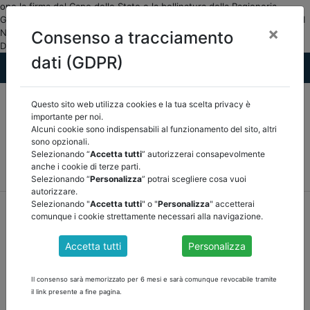
opo la firma del Capo dello Stato e la bollinatura della Ragioneria
Generale dello Stato, il testo del disegno di le... DOCUMENTI PUBBLICI
×
Normativa ASSOCIAZIONE NAZIONALE CERTIFICATORI E REVISORI
Consenso a tracciamento
DEGLI ENTI LOCALI">
dati (GDPR)
Questo sito web utilizza cookies e la tua scelta privacy è
importante per noi.
Alcuni cookie sono indispensabili al funzionamento del sito, altri
sono opzionali.
Selezionando “
Accetta tutti
” autorizzerai consapevolmente
MEF
FINANZA LOCALE/OSSERVATORIO
NORMATIVA
anche i cookie di terze parti.
CORTE DEI CONTI E GIURISPRUDENZA
ARCONET
ALTRI
Selezionando “
Personalizza
” potrai scegliere cosa vuoi
autorizzare.
Selezionando "
Accetta tutti
" o "
Personalizza
" accetterai
home
documenti pubblici
normativa
/
torna indietro
comunque i cookie strettamente necessari alla navigazione.
DOCUMENTI PUBBLICI
Accetta tutti
Personalizza
Il consenso sarà memorizzato per 6 mesi e sarà comunque revocabile tramite
DDL BILANCIO 2024
il link presente a fine pagina.