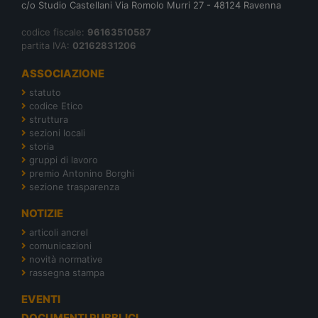
c/o Studio Castellani Via Romolo Murri 27 - 48124 Ravenna
codice fiscale:
96163510587
partita IVA:
02162831206
ASSOCIAZIONE
statuto
codice Etico
struttura
sezioni locali
storia
gruppi di lavoro
premio Antonino Borghi
sezione trasparenza
NOTIZIE
articoli ancrel
comunicazioni
novità normative
rassegna stampa
EVENTI
DOCUMENTI PUBBLICI