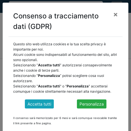
×
Consenso a tracciamento
dati (GDPR)
Questo sito web utilizza cookies e la tua scelta privacy è
MEF
FINANZA LOCALE/OSSERVATORIO
NORMATIVA
importante per noi.
CORTE DEI CONTI E GIURISPRUDENZA
ARCONET
ALTRI
Alcuni cookie sono indispensabili al funzionamento del sito, altri
sono opzionali.
home
documenti pubblici
normativa
/
torna indietro
Selezionando “
Accetta tutti
” autorizzerai consapevolmente
anche i cookie di terze parti.
Selezionando “
Personalizza
” potrai scegliere cosa vuoi
DOCUMENTI PUBBLICI
autorizzare.
Selezionando "
Accetta tutti
" o "
Personalizza
" accetterai
comunque i cookie strettamente necessari alla navigazione.
DOSSIER 84 DL 61 ALLUVIONE MAGGIO
Accetta tutti
Personalizza
VERIFICA QUANTIFICAZIONI
Disposizioni urgenti per fronteggiare l'emergenza provocata dagli
Il consenso sarà memorizzato per 6 mesi e sarà comunque revocabile tramite
eventi alluvionali verificatisi a partire dal 1° maggio 2023
il link presente a fine pagina.