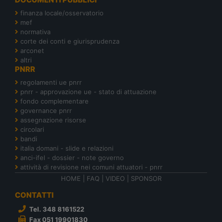
finanza locale/osservatorio
mef
normativa
corte dei conti e giurisprudenza
arconet
altri
PNRR
regolamenti ue pnrr
pnrr - approvazione ue - stato di attuazione
fondo complementare
governance pnrr
assegnazione risorse
circolari
bandi
italia domani - slide e relazioni
anci-ifel - dossier - note governo
attività di revisione nei comuni attuatori - pnrr
HOME
|
FAQ
|
VIDEO
|
SPONSOR
CONTATTI
Tel. 348 8161522
Fax 051 19901830