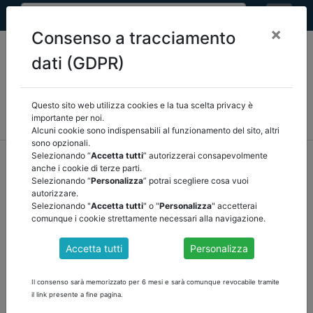
×
Consenso a tracciamento
dati (GDPR)
Questo sito web utilizza cookies e la tua scelta privacy è
MEF
FINANZA LOCALE/OSSERVATORIO
NORMATIVA
importante per noi.
CORTE DEI CONTI E GIURISPRUDENZA
ARCONET
ALTRI
Alcuni cookie sono indispensabili al funzionamento del sito, altri
sono opzionali.
home
documenti pubblici
normativa
/
torna indietro
Selezionando “
Accetta tutti
” autorizzerai consapevolmente
anche i cookie di terze parti.
Selezionando “
Personalizza
” potrai scegliere cosa vuoi
DOCUMENTI PUBBLICI
autorizzare.
Selezionando "
Accetta tutti
" o "
Personalizza
" accetterai
comunque i cookie strettamente necessari alla navigazione.
DL 44 RAFFORZAMENTO PA PUBBLICATO IN GU
Accetta tutti
Personalizza
Disposizioni urgenti per il rafforzamento della
capacità amministrativa delle amministrazioni pubbliche
Il consenso sarà memorizzato per 6 mesi e sarà comunque revocabile tramite
il link presente a fine pagina.