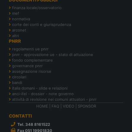
finanza locale/osservatorio
mef
normativa
corte dei conti e giurisprudenza
arconet
altri
PNRR
regolamenti ue pnrr
pnrr - approvazione ue - stato di attuazione
fondo complementare
governance pnrr
assegnazione risorse
circolari
bandi
italia domani - slide e relazioni
anci-ifel - dossier - note governo
attività di revisione nei comuni attuatori - pnrr
HOME
|
FAQ
|
VIDEO
|
SPONSOR
CONTATTI
Tel. 348 8161522
Fax 051 19901830