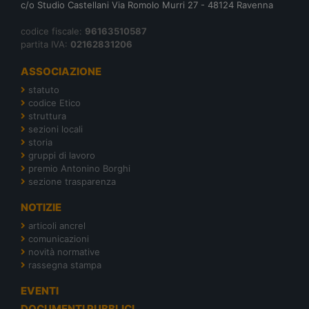
c/o Studio Castellani Via Romolo Murri 27 - 48124 Ravenna
codice fiscale:
96163510587
partita IVA:
02162831206
ASSOCIAZIONE
statuto
codice Etico
struttura
sezioni locali
storia
gruppi di lavoro
premio Antonino Borghi
sezione trasparenza
NOTIZIE
articoli ancrel
comunicazioni
novità normative
rassegna stampa
EVENTI
DOCUMENTI PUBBLICI