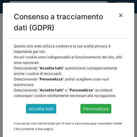
×
Consenso a tracciamento
dati (GDPR)
Questo sito web utilizza cookies e la tua scelta privacy è
MEF
FINANZA LOCALE/OSSERVATORIO
NORMATIVA
importante per noi.
CORTE DEI CONTI E GIURISPRUDENZA
ARCONET
ALTRI
Alcuni cookie sono indispensabili al funzionamento del sito, altri
sono opzionali.
home
documenti pubblici
normativa
/
torna indietro
Selezionando “
Accetta tutti
” autorizzerai consapevolmente
anche i cookie di terze parti.
Selezionando “
Personalizza
” potrai scegliere cosa vuoi
DOCUMENTI PUBBLICI
autorizzare.
Selezionando "
Accetta tutti
" o "
Personalizza
" accetterai
comunque i cookie strettamente necessari alla navigazione.
DOSSIER 21 DL 198 PROROGA TERMINI
Accetta tutti
Personalizza
Conversione in legge del decreto-legge 29 dicembre 2022, n. 198,
recante
Il consenso sarà memorizzato per 6 mesi e sarà comunque revocabile tramite
disposizioni urgenti in materia di termini legislativi
il link presente a fine pagina.