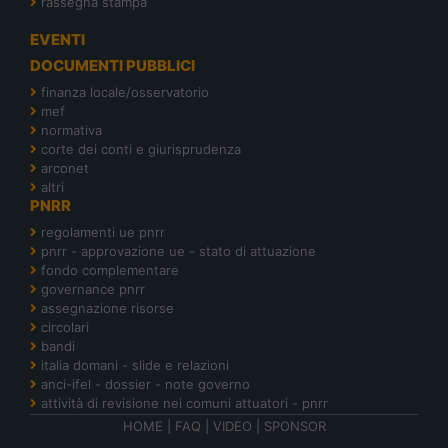
rassegna stampa
EVENTI
DOCUMENTI PUBBLICI
finanza locale/osservatorio
mef
normativa
corte dei conti e giurisprudenza
arconet
altri
PNRR
regolamenti ue pnrr
pnrr - approvazione ue - stato di attuazione
fondo complementare
governance pnrr
assegnazione risorse
circolari
bandi
italia domani - slide e relazioni
anci-ifel - dossier - note governo
attività di revisione nei comuni attuatori - pnrr
HOME
|
FAQ
|
VIDEO
|
SPONSOR