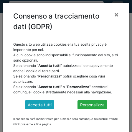
×
Consenso a tracciamento
dati (GDPR)
Questo sito web utilizza cookies e la tua scelta privacy è
MEF
FINANZA LOCALE/OSSERVATORIO
NORMATIVA
importante per noi.
CORTE DEI CONTI E GIURISPRUDENZA
ARCONET
ALTRI
Alcuni cookie sono indispensabili al funzionamento del sito, altri
sono opzionali.
home
documenti pubblici
normativa
/
torna indietro
Selezionando “
Accetta tutti
” autorizzerai consapevolmente
anche i cookie di terze parti.
Selezionando “
Personalizza
” potrai scegliere cosa vuoi
DOCUMENTI PUBBLICI
autorizzare.
Selezionando "
Accetta tutti
" o "
Personalizza
" accetterai
comunque i cookie strettamente necessari alla navigazione.
LEGGE 5 agosto 2022 PER IL MERCATO E LA
Accetta tutti
Personalizza
CONCORRENZA 2021 E NOTA ANCI SULLE
NORME DI INTERESSE DEI COMUNI
Il consenso sarà memorizzato per 6 mesi e sarà comunque revocabile tramite
il link presente a fine pagina.
Scarica il testp della
LEGGE 5 agosto 2022, n. 118
e la relativa nota
di ANCI sulle norme di interesse dei comuni