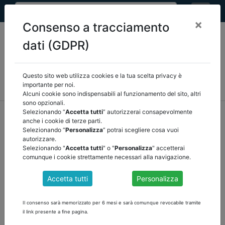
×
Consenso a tracciamento
dati (GDPR)
Questo sito web utilizza cookies e la tua scelta privacy è
MEF
FINANZA LOCALE/OSSERVATORIO
NORMATIVA
importante per noi.
CORTE DEI CONTI E GIURISPRUDENZA
ARCONET
ALTRI
Alcuni cookie sono indispensabili al funzionamento del sito, altri
sono opzionali.
home
documenti pubblici
normativa
/
torna indietro
Selezionando “
Accetta tutti
” autorizzerai consapevolmente
anche i cookie di terze parti.
Selezionando “
Personalizza
” potrai scegliere cosa vuoi
DOCUMENTI PUBBLICI
autorizzare.
Selezionando "
Accetta tutti
" o "
Personalizza
" accetterai
comunque i cookie strettamente necessari alla navigazione.
SECONDO RIPARTO FONDI PER RINCARI
Accetta tutti
Personalizza
ENERGIA
scarica i documenti
Il consenso sarà memorizzato per 6 mesi e sarà comunque revocabile tramite
il link presente a fine pagina.