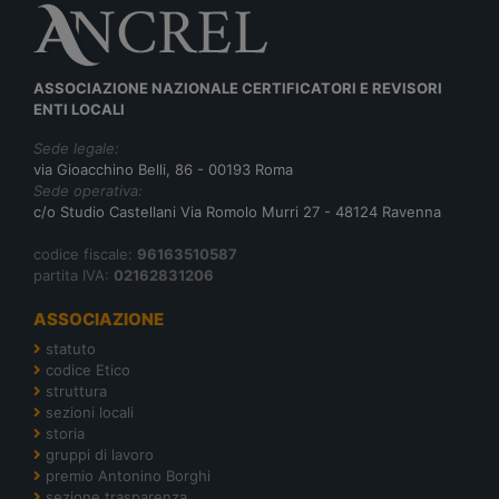
ASSOCIAZIONE NAZIONALE CERTIFICATORI E REVISORI
ENTI LOCALI
Sede legale:
via Gioacchino Belli, 86 - 00193 Roma
Sede operativa:
c/o Studio Castellani Via Romolo Murri 27 - 48124 Ravenna
codice fiscale:
96163510587
partita IVA:
02162831206
ASSOCIAZIONE
statuto
codice Etico
struttura
sezioni locali
storia
gruppi di lavoro
premio Antonino Borghi
sezione trasparenza