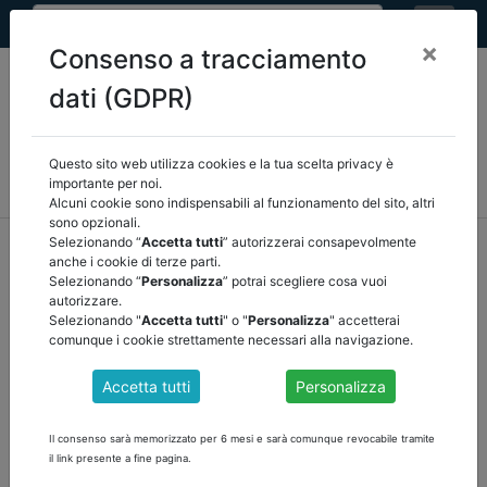
×
Consenso a tracciamento
dati (GDPR)
Questo sito web utilizza cookies e la tua scelta privacy è
MEF
FINANZA LOCALE/OSSERVATORIO
NORMATIVA
importante per noi.
CORTE DEI CONTI E GIURISPRUDENZA
ARCONET
ALTRI
Alcuni cookie sono indispensabili al funzionamento del sito, altri
sono opzionali.
home
documenti pubblici
normativa
/
torna indietro
Selezionando “
Accetta tutti
” autorizzerai consapevolmente
anche i cookie di terze parti.
Selezionando “
Personalizza
” potrai scegliere cosa vuoi
DOCUMENTI PUBBLICI
autorizzare.
Selezionando "
Accetta tutti
" o "
Personalizza
" accetterai
comunque i cookie strettamente necessari alla navigazione.
MIMS DECRETO PNRR SOSTEGNO INDUSTRIA
Accetta tutti
Personalizza
AUTOBUS GU n.6 del 10-1-2022
Misura M2C2-Investimento 5.3 del Piano nazionale di ripresa e
Il consenso sarà memorizzato per 6 mesi e sarà comunque revocabile tramite
resilienza (PNRR), per il sostegno alla trasformazione verde e
il link presente a fine pagina.
digitale dell'industria degli autobus al fine di produrre veicoli