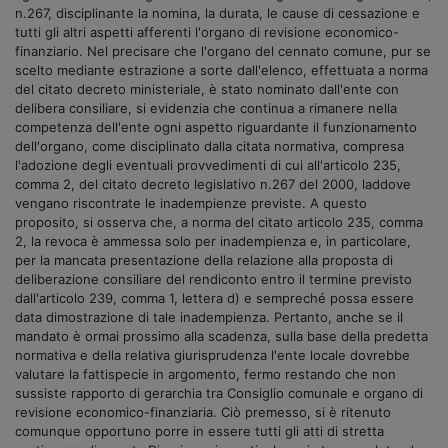
n.267, disciplinante la nomina, la durata, le cause di cessazione e
tutti gli altri aspetti afferenti l'organo di revisione economico-
finanziario. Nel precisare che l'organo del cennato comune, pur se
scelto mediante estrazione a sorte dall'elenco, effettuata a norma
del citato decreto ministeriale, è stato nominato dall'ente con
delibera consiliare, si evidenzia che continua a rimanere nella
competenza dell'ente ogni aspetto riguardante il funzionamento
dell'organo, come disciplinato dalla citata normativa, compresa
l'adozione degli eventuali provvedimenti di cui all'articolo 235,
comma 2, del citato decreto legislativo n.267 del 2000, laddove
vengano riscontrate le inadempienze previste. A questo
proposito, si osserva che, a norma del citato articolo 235, comma
2, la revoca è ammessa solo per inadempienza e, in particolare,
per la mancata presentazione della relazione alla proposta di
deliberazione consiliare del rendiconto entro il termine previsto
dall'articolo 239, comma 1, lettera d) e sempreché possa essere
data dimostrazione di tale inadempienza. Pertanto, anche se il
mandato è ormai prossimo alla scadenza, sulla base della predetta
normativa e della relativa giurisprudenza l'ente locale dovrebbe
valutare la fattispecie in argomento, fermo restando che non
sussiste rapporto di gerarchia tra Consiglio comunale e organo di
revisione economico-finanziaria. Ciò premesso, si è ritenuto
comunque opportuno porre in essere tutti gli atti di stretta