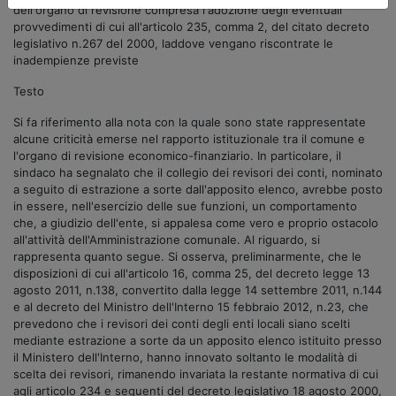
dell'organo di revisione compresa l'adozione degli eventuali
provvedimenti di cui all'articolo 235, comma 2, del citato decreto
legislativo n.267 del 2000, laddove vengano riscontrate le
inadempienze previste
Testo
Si fa riferimento alla nota con la quale sono state rappresentate
alcune criticità emerse nel rapporto istituzionale tra il comune e
l'organo di revisione economico-finanziario. In particolare, il
sindaco ha segnalato che il collegio dei revisori dei conti, nominato
a seguito di estrazione a sorte dall'apposito elenco, avrebbe posto
in essere, nell'esercizio delle sue funzioni, un comportamento
che, a giudizio dell'ente, si appalesa come vero e proprio ostacolo
all'attività dell'Amministrazione comunale. Al riguardo, si
rappresenta quanto segue. Si osserva, preliminarmente, che le
disposizioni di cui all'articolo 16, comma 25, del decreto legge 13
agosto 2011, n.138, convertito dalla legge 14 settembre 2011, n.144
e al decreto del Ministro dell'Interno 15 febbraio 2012, n.23, che
prevedono che i revisori dei conti degli enti locali siano scelti
mediante estrazione a sorte da un apposito elenco istituito presso
il Ministero dell'Interno, hanno innovato soltanto le modalità di
scelta dei revisori, rimanendo invariata la restante normativa di cui
agli articolo 234 e seguenti del decreto legislativo 18 agosto 2000,