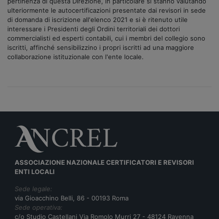
pertinenza di questa Direzione, in particolare si stanno valutando
ulteriormente le autocertificazioni presentate dai revisori in sede
di domanda di iscrizione all'elenco 2021 e si è ritenuto utile
interessare i Presidenti degli Ordini territoriali dei dottori
commercialisti ed esperti contabili, cui i membri del collegio sono
iscritti, affinché sensibilizzino i propri iscritti ad una maggiore
collaborazione istituzionale con l'ente locale.
ASSOCIAZIONE NAZIONALE CERTIFICATORI E REVISORI
ENTI LOCALI
Sede legale:
via Gioacchino Belli, 86 - 00193 Roma
Sede operativa:
c/o Studio Castellani Via Romolo Murri 27 - 48124 Ravenna