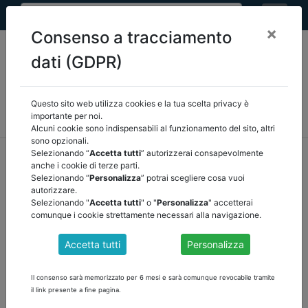
×
Consenso a tracciamento
dati (GDPR)
Questo sito web utilizza cookies e la tua scelta privacy è
MEF
FINANZA LOCALE/OSSERVATORIO
NORMATIVA
importante per noi.
CORTE DEI CONTI E GIURISPRUDENZA
ARCONET
ALTRI
Alcuni cookie sono indispensabili al funzionamento del sito, altri
sono opzionali.
home
documenti pubblici
normativa
/
torna indietro
Selezionando “
Accetta tutti
” autorizzerai consapevolmente
anche i cookie di terze parti.
Selezionando “
Personalizza
” potrai scegliere cosa vuoi
DOCUMENTI PUBBLICI
autorizzare.
Selezionando "
Accetta tutti
" o "
Personalizza
" accetterai
comunque i cookie strettamente necessari alla navigazione.
CONFLITTUALITA' TRA ORGANO DI REVISIONE
Accetta tutti
Personalizza
ENTE LOCALE
Sintesi/Massima
Il consenso sarà memorizzato per 6 mesi e sarà comunque revocabile tramite
il link presente a fine pagina.
Compete all'ente locale ogni aspetto riguardante il funzionamento