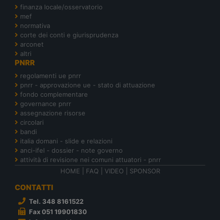
finanza locale/osservatorio
mef
normativa
corte dei conti e giurisprudenza
arconet
altri
PNRR
regolamenti ue pnrr
pnrr - approvazione ue - stato di attuazione
fondo complementare
governance pnrr
assegnazione risorse
circolari
bandi
italia domani - slide e relazioni
anci-ifel - dossier - note governo
attività di revisione nei comuni attuatori - pnrr
HOME
|
FAQ
|
VIDEO
|
SPONSOR
CONTATTI
Tel. 348 8161522
Fax 051 19901830