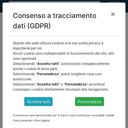
×
Consenso a tracciamento
dati (GDPR)
Questo sito web utilizza cookies e la tua scelta privacy è
MEF
FINANZA LOCALE/OSSERVATORIO
NORMATIVA
importante per noi.
CORTE DEI CONTI E GIURISPRUDENZA
ARCONET
ALTRI
Alcuni cookie sono indispensabili al funzionamento del sito, altri
sono opzionali.
home
documenti pubblici
mef
/
torna indietro
Selezionando “
Accetta tutti
” autorizzerai consapevolmente
anche i cookie di terze parti.
Selezionando “
Personalizza
” potrai scegliere cosa vuoi
DOCUMENTI PUBBLICI
autorizzare.
Selezionando "
Accetta tutti
" o "
Personalizza
" accetterai
comunque i cookie strettamente necessari alla navigazione.
NOTA AGGIORNAMENTO DEF 2020
Accetta tutti
Personalizza
Scarica il testo della Nota di aggiornamento Presentata dal
Presidente del Consiglio dei Ministri Giuseppe Conte e dal
Il consenso sarà memorizzato per 6 mesi e sarà comunque revocabile tramite
Ministro dell'Economia e delle Finanze Roberto Gualtieri al
il link presente a fine pagina.
Consiglio dei Ministri il 5 ottobre 2020