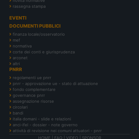
novità normative
rassegna stampa
EVENTI
DOCUMENTI PUBBLICI
finanza locale/osservatorio
mef
normativa
corte dei conti e giurisprudenza
arconet
altri
PNRR
regolamenti ue pnrr
pnrr - approvazione ue - stato di attuazione
fondo complementare
governance pnrr
assegnazione risorse
circolari
bandi
italia domani - slide e relazioni
anci-ifel - dossier - note governo
attività di revisione nei comuni attuatori - pnrr
HOME
|
FAQ
|
VIDEO
|
SPONSOR