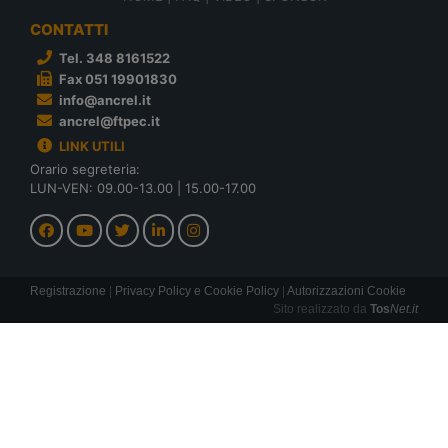
CONTATTI
Tel. 348 8161522
Fax 051 19901830
info@ancrel.it
ancrel@ftpec.it
LINK UTILI
Orario segreteria:
LUN-VEN: 09.00-13.00 | 15.00-17.00
Registrazione
|
Privacy Policy e Cookie Policy
|
Autorizzazioni Cookie
Sito realizzato da
Tos
Net.it