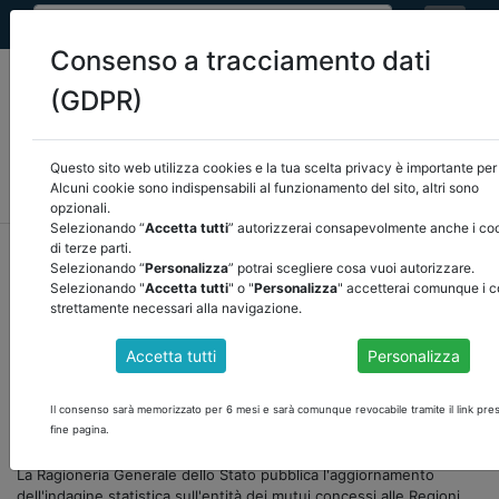
Consenso a tracciamento dati
(GDPR)
Questo sito web utilizza cookies e la tua scelta privacy è importante per 
MEF
FINANZA LOCALE/OSSERVATORIO
NORMATIVA
Alcuni cookie sono indispensabili al funzionamento del sito, altri sono
CORTE DEI CONTI E GIURISPRUDENZA
ARCONET
ALTRI
opzionali.
Selezionando “
Accetta tutti
” autorizzerai consapevolmente anche i co
home
documenti pubblici
mef
/
torna indietro
di terze parti.
Selezionando “
Personalizza
” potrai scegliere cosa vuoi autorizzare.
Selezionando "
Accetta tutti
" o "
Personalizza
" accetterai comunque i c
DOCUMENTI PUBBLICI
strettamente necessari alla navigazione.
Accetta tutti
Personalizza
INDAGINE SUI MUTUI CONTRATTI DAGLI ENTI
TERRITORIALI PER IL FINANZIAMENTO DEGLI
Il consenso sarà memorizzato per 6 mesi e sarà comunque revocabile tramite il link pre
INVESTIMENTI - ANNO 2019
fine pagina.
La Ragioneria Generale dello Stato pubblica l'aggiornamento
dell'indagine statistica sull'entità dei mutui concessi alle Regioni,