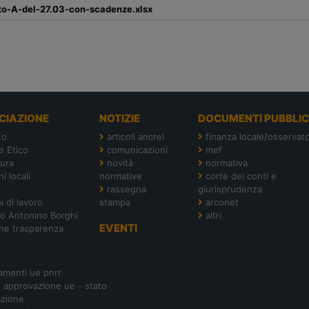
to-A-del-27.03-con-scadenze.xlsx
CIAZIONE
NOTIZIE
DOCUMENTI PUBBLIC
to
articoli ancrel
finanza locale/osservato
e Etico
comunicazioni
mef
tura
novità
normativa
i locali
normative
corte dei conti e
rassegna
giurisprudenza
i di lavoro
stampa
arconet
o Antonino Borghi
altri
EVENTI
ne trasparenza
amenti ue pnrr
- approvazione ue - stato
azione