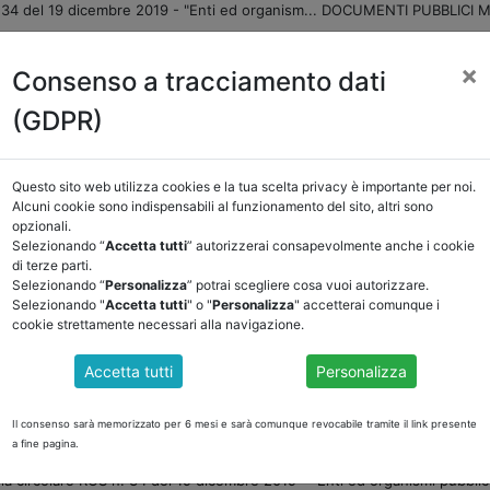
GS n. 34 del 19 dicembre 2019 - "Enti ed organism... DOCUMENTI PUBBL
×
Consenso a tracciamento dati
(GDPR)
ASSOCIAZIONE
NOTIZIE
EVENTI
DOCUMENTI 
Questo sito web utilizza cookies e la tua scelta privacy è importante per noi.
Alcuni cookie sono indispensabili al funzionamento del sito, altri sono
opzionali.
E/OSSERVATORIO
NORMATIVA
CORTE DEI CONTI E GIURISPRUDE
Selezionando “
Accetta tutti
” autorizzerai consapevolmente anche i cookie
di terze parti.
ietro
Selezionando “
Personalizza
” potrai scegliere cosa vuoi autorizzare.
Selezionando "
Accetta tutti
" o "
Personalizza
" accetterai comunque i
cookie strettamente necessari alla navigazione.
DOCUMENTI PUBBLICI
Accetta tutti
Personalizza
di previsione per l’esercizio 2020. Aggiornamento 
Il consenso sarà memorizzato per 6 mesi e sarà comunque revocabile tramite il link presente
a fine pagina.
a circolare RGS n. 34 del 19 dicembre 2019 - "Enti ed organismi pubblici -