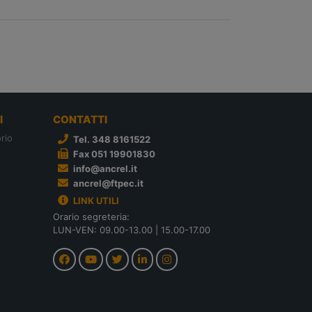
I
CONTATTI
rio
Tel. 348 8161522
Fax 051 19901830
info@ancrel.it
ancrel@ftpec.it
LINK UTILI
Orario segreteria:
LUN-VEN: 09.00-13.00 | 15.00-17.00