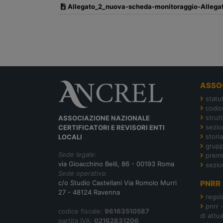
Allegato_2_nuova-scheda-monitoraggio-Allega
ASSO
statu
codic
strut
ASSOCIAZIONE NAZIONALE
sezion
CERTIFICATORI E REVISORI ENTI
storia
LOCALI
grupp
Sede legale:
premi
via Gioacchino Belli, 86 - 00193 Roma
sezio
Sede operativa:
c/o Studio Castellani Via Romolo Murri
PNRR
27 - 48124 Ravenna
regol
pnrr 
codice fiscale:
96163510587
di attu
partita IVA:
02162831206