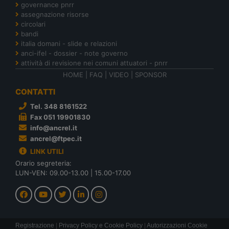
governance pnrr
assegnazione risorse
circolari
bandi
italia domani - slide e relazioni
anci-ifel - dossier - note governo
attività di revisione nei comuni attuatori - pnrr
HOME
|
FAQ
|
VIDEO
|
SPONSOR
CONTATTI
Tel. 348 8161522
Fax 051 19901830
info@ancrel.it
ancrel@ftpec.it
LINK UTILI
Orario segreteria:
LUN-VEN: 09.00-13.00 | 15.00-17.00
Registrazione
|
Privacy Policy e Cookie Policy
|
Autorizzazioni Cookie