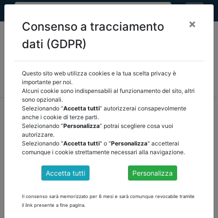
×
Consenso a tracciamento
dati (GDPR)
Questo sito web utilizza cookies e la tua scelta privacy è
MEF
FINANZA LOCALE/OSSERVATORIO
NORMATIVA
importante per noi.
CORTE DEI CONTI E GIURISPRUDENZA
ARCONET
ALTRI
Alcuni cookie sono indispensabili al funzionamento del sito, altri
sono opzionali.
home
documenti pubblici
mef
/
torna indietro
Selezionando “
Accetta tutti
” autorizzerai consapevolmente
anche i cookie di terze parti.
Selezionando “
Personalizza
” potrai scegliere cosa vuoi
DOCUMENTI PUBBLICI
autorizzare.
Selezionando "
Accetta tutti
" o "
Personalizza
" accetterai
comunque i cookie strettamente necessari alla navigazione.
RILEVAZIONI DEL PERSONALE 2025–2026:
Accetta tutti
Personalizza
CIRCOLARE MEF SU CONTO ANNUALE E
MONITORAGGIO TRIMESTRALE
Il consenso sarà memorizzato per 6 mesi e sarà comunque revocabile tramite
il link presente a fine pagina.
RILEVAZIONI DEL PERSONALE 2025–2026: CIRCOLARE MEF SU
CONTO ANNUALE E MONITORAGGIO TRIMESTRALE