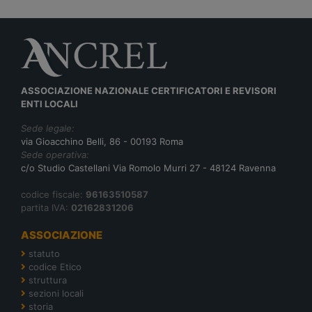
ASSOCIAZIONE NAZIONALE CERTIFICATORI E REVISORI
ENTI LOCALI
Sede legale:
via Gioacchino Belli, 86 - 00193 Roma
Sede operativa:
c/o Studio Castellani Via Romolo Murri 27 - 48124 Ravenna
codice fiscale:
96163510587
partita IVA:
02162831206
ASSOCIAZIONE
statuto
codice Etico
struttura
sezioni locali
storia