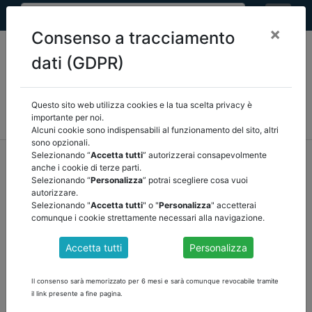
×
Consenso a tracciamento
dati (GDPR)
Questo sito web utilizza cookies e la tua scelta privacy è
MEF
FINANZA LOCALE/OSSERVATORIO
NORMATIVA
importante per noi.
CORTE DEI CONTI E GIURISPRUDENZA
ARCONET
ALTRI
Alcuni cookie sono indispensabili al funzionamento del sito, altri
sono opzionali.
home
documenti pubblici
mef
/
torna indietro
Selezionando “
Accetta tutti
” autorizzerai consapevolmente
anche i cookie di terze parti.
Selezionando “
Personalizza
” potrai scegliere cosa vuoi
DOCUMENTI PUBBLICI
autorizzare.
Selezionando "
Accetta tutti
" o "
Personalizza
" accetterai
comunque i cookie strettamente necessari alla navigazione.
NUOVI STRUMENTI DI PARTENARIATO
Accetta tutti
Personalizza
PUBBLICO PRIVATO LA RAGIONERIA
GENERALE DELLO STATO RENDE DISPONIBILI
Il consenso sarà memorizzato per 6 mesi e sarà comunque revocabile tramite
NUOVI MODELLI PER PIANI ECONOMICO-
il link presente a fine pagina.
FINANZIARI E COMUNITÀ ENERGETICHE