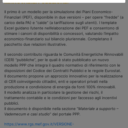
RINNOVABILI PUBBLICHE.
Il primo è un modello per la simulazione dei Piani Economico-
Finanziari (PEF), disponibile in due versioni – per opere “fredde” (a
carico della PA) e “calde” (a tariffazione sugli utenti). I template
Excel guidano l’utente nell’elaborazione dei PEF e consentono di
stimare i canoni di disponibilità o concessori, valutando l’impatto
economico-finanziario sul bilancio pluriennale. Completano il
pacchetto due relazioni illustrative.
Il secondo contributo riguarda le Comunità Energetiche Rinnovabili
(CER) “pubbliche”, per le quali è stato pubblicato un nuovo
modello PPP che integra il quadro normativo di riferimento con le
disposizioni del Codice dei Contratti Pubblici e le regole Eurostat.
Il documento propone un approccio innovativo per la realizzazione
di CER coinvolgendo cittadini, enti e operatori privati nella
produzione e condivisione di energia da fonti 100% rinnovabili.
Il modello analizza in particolare la gestione dei rischi, il
trattamento contabile e le condizioni per l’accesso agli incentivi
pubblici.
Il documento è disponibile nella sezione “
Materiale a supporto –
Vademecum e casi studio
” del portale PPP.
https://www.rgs.mef.gov.it/VERSIONE-