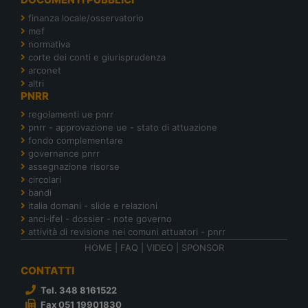
finanza locale/osservatorio
mef
normativa
corte dei conti e giurisprudenza
arconet
altri
PNRR
regolamenti ue pnrr
pnrr - approvazione ue - stato di attuazione
fondo complementare
governance pnrr
assegnazione risorse
circolari
bandi
italia domani - slide e relazioni
anci-ifel - dossier - note governo
attività di revisione nei comuni attuatori - pnrr
HOME
|
FAQ
|
VIDEO
|
SPONSOR
CONTATTI
Tel. 348 8161522
Fax 051 19901830