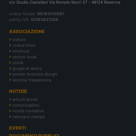
c/o Studio Castellani Via Romolo Murri 27 - 48124 Ravenna
codice fiscale:
96163510587
partita IVA:
02162831206
ASSOCIAZIONE
statuto
codice Etico
struttura
sezioni locali
storia
gruppi di lavoro
premio Antonino Borghi
sezione trasparenza
NOTIZIE
articoli ancrel
comunicazioni
novità normative
rassegna stampa
EVENTI
DOCUMENTI PUBBLICI