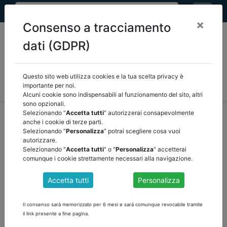
×
Consenso a tracciamento
dati (GDPR)
Questo sito web utilizza cookies e la tua scelta privacy è
MEF
FINANZA LOCALE/OSSERVATORIO
NORMATIVA
importante per noi.
CORTE DEI CONTI E GIURISPRUDENZA
ARCONET
ALTRI
Alcuni cookie sono indispensabili al funzionamento del sito, altri
sono opzionali.
home
documenti pubblici
mef
/
torna indietro
Selezionando “
Accetta tutti
” autorizzerai consapevolmente
anche i cookie di terze parti.
Selezionando “
Personalizza
” potrai scegliere cosa vuoi
DOCUMENTI PUBBLICI
autorizzare.
Selezionando "
Accetta tutti
" o "
Personalizza
" accetterai
comunque i cookie strettamente necessari alla navigazione.
DECRETO MEF - FASE PILOTA
Accetta tutti
Personalizza
scarica il documento
Il consenso sarà memorizzato per 6 mesi e sarà comunque revocabile tramite
il link presente a fine pagina.