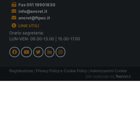
Fax 051 19901830
info@ancrel.it
ancrel@ftpec.it
LINK UTILI
Orario segreteria:
LUN-VEN: 09.00-13.00 | 15.00-17.00
Registrazione
|
Privacy Policy e Cookie Policy
|
Autorizzazioni Cookie
Sito realizzato da
Tos
Net.it