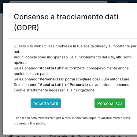
Consenso a tracciamento dati
(GDPR)
Questo sito web utilizza cookies e la tua scelta privacy è importante per
MEF
FINANZA LOCALE/OSSERVATORIO
NORMATIVA
noi.
CORTE DEI CONTI E GIURISPRUDENZA
ARCONET
ALTRI
Alcuni cookie sono indispensabili al funzionamento del sito, altri sono
opzionali.
home
documenti pubblici
mef
/
torna indietro
Selezionando “
Accetta tutti
” autorizzerai consapevolmente anche i
cookie di terze parti.
Selezionando “
Personalizza
” potrai scegliere cosa vuoi autorizzare.
DOCUMENTI PUBBLICI
Selezionando "
Accetta tutti
" o "
Personalizza
" accetterai comunque i
cookie strettamente necessari alla navigazione.
Accetta tutti
Personalizza
ELENCO DELLE AMMINISTRAZIONI PUBBLICHE
ASSOGGETTATE AGLI ADEMPIMENTI DELLA
FASE PILOTA 2025, DI CUI ALLA MILESTONE
Il consenso sarà memorizzato per 6 mesi e sarà comunque revocabile tramite il link
presente a fine pagina.
M1C1-118 DELLA RIFORMA 1.15 DEL PNRR
Nell’elenco allegato alla Determina del Ragioniere Generale dello