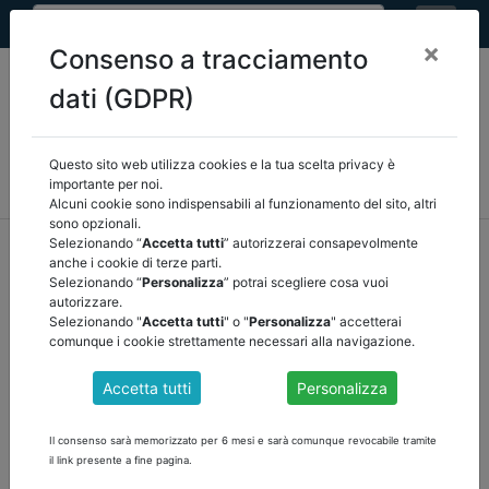
×
Consenso a tracciamento
dati (GDPR)
Questo sito web utilizza cookies e la tua scelta privacy è
MEF
FINANZA LOCALE/OSSERVATORIO
NORMATIVA
importante per noi.
CORTE DEI CONTI E GIURISPRUDENZA
ARCONET
ALTRI
Alcuni cookie sono indispensabili al funzionamento del sito, altri
sono opzionali.
home
documenti pubblici
mef
/
torna indietro
Selezionando “
Accetta tutti
” autorizzerai consapevolmente
anche i cookie di terze parti.
Selezionando “
Personalizza
” potrai scegliere cosa vuoi
DOCUMENTI PUBBLICI
autorizzare.
Selezionando "
Accetta tutti
" o "
Personalizza
" accetterai
comunque i cookie strettamente necessari alla navigazione.
CIRCOLARE 23 - RILEVAZIONE CONTO
Accetta tutti
Personalizza
ANNUALE PERSONALE
Scarica la Circolare nr. 23 del 14 maggio 2024
Il consenso sarà memorizzato per 6 mesi e sarà comunque revocabile tramite
il link presente a fine pagina.