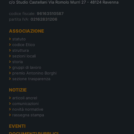
c/o Studio Castellani Via Romolo Murri 27 - 48124 Ravenna
codice fiscale:
96163510587
partita IVA:
02162831206
ASSOCIAZIONE
statuto
codice Etico
struttura
sezioni locali
storia
gruppi di lavoro
premio Antonino Borghi
sezione trasparenza
NOTIZIE
articoli ancrel
comunicazioni
novità normative
rassegna stampa
EVENTI
DOCUMENTI PUBBLICI