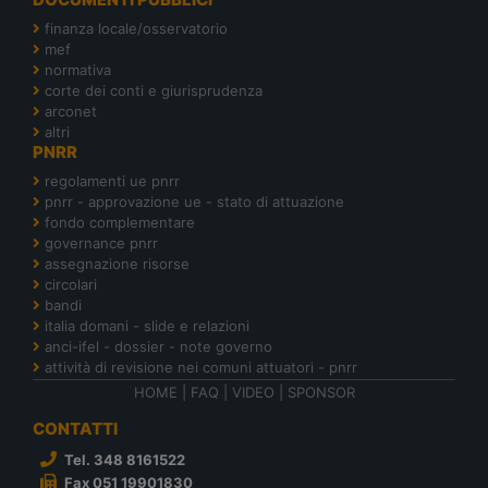
finanza locale/osservatorio
mef
normativa
corte dei conti e giurisprudenza
arconet
altri
PNRR
regolamenti ue pnrr
pnrr - approvazione ue - stato di attuazione
fondo complementare
governance pnrr
assegnazione risorse
circolari
bandi
italia domani - slide e relazioni
anci-ifel - dossier - note governo
attività di revisione nei comuni attuatori - pnrr
HOME
|
FAQ
|
VIDEO
|
SPONSOR
CONTATTI
Tel. 348 8161522
Fax 051 19901830