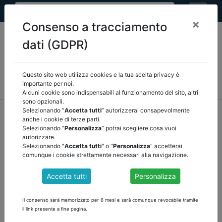
×
Consenso a tracciamento
dati (GDPR)
Questo sito web utilizza cookies e la tua scelta privacy è
MEF
FINANZA LOCALE/OSSERVATORIO
NORMATIVA
importante per noi.
CORTE DEI CONTI E GIURISPRUDENZA
ARCONET
ALTRI
Alcuni cookie sono indispensabili al funzionamento del sito, altri
sono opzionali.
home
documenti pubblici
mef
/
torna indietro
Selezionando “
Accetta tutti
” autorizzerai consapevolmente
anche i cookie di terze parti.
Selezionando “
Personalizza
” potrai scegliere cosa vuoi
DOCUMENTI PUBBLICI
autorizzare.
Selezionando "
Accetta tutti
" o "
Personalizza
" accetterai
comunque i cookie strettamente necessari alla navigazione.
INDAGINE SUI MUTUI CONTRATTI DAGLI ENTI
Accetta tutti
Personalizza
TERRITORIALI PER IL FINANZIAMENTO DEGLI
INVESTIMENTI
Il consenso sarà memorizzato per 6 mesi e sarà comunque revocabile tramite
il link presente a fine pagina.
scarica il documento del MEF Indagine sui mutui contratti dagli
enti territoriali per il finanziamento degli investimenti