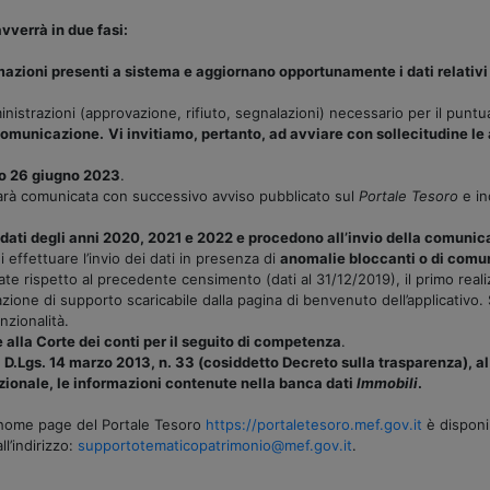
vverrà in due fasi:
mazioni presenti a sistema e aggiornano opportunamente i dati relativi a
mministrazioni (approvazione, rifiuto, segnalazioni) necessario per il pun
a comunicazione.
Vi invitiamo, pertanto, ad avviare con sollecitudine le
io 26 giugno 2023
.
 sarà comunicata con successivo avviso pubblicato sul
Portale Tesoro
e in
ati degli anni 2020, 2021 e 2022 e procedono all’invio della comunicaz
i effettuare l’invio dei dati in presenza di
anomalie bloccanti o di comu
e rispetto al precedente censimento (dati al 31/12/2019), il primo realiz
zione di supporto scaricabile dalla pagina di benvenuto dell’applicativo. 
nzionalità.
alla Corte dei conti per il seguito di competenza
.
l D.Lgs. 14 marzo 2013, n. 33 (cosiddetto Decreto sulla trasparenza), al
tuzionale, le informazioni contenute nella banca dati
Immobili
.
a home page del Portale Tesoro
https://portaletesoro.mef.gov.it
è disponib
l’indirizzo:
supportotematicopatrimonio@mef.gov.it
.