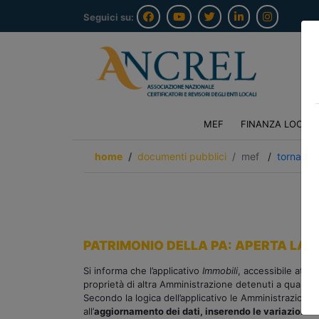
Seguici su:
MEF
FINANZA LOCAL
home
documenti pubblici
mef
/
torna ind
PATRIMONIO DELLA PA: APERTA LA R
Si informa che l’applicativo
Immobili
, accessibile attr
proprietà di altra Amministrazione detenuti a qualunq
Secondo la logica dell’applicativo le Amministrazioni
d
all’
aggiornamento dei dati, inserendo le variazioni 