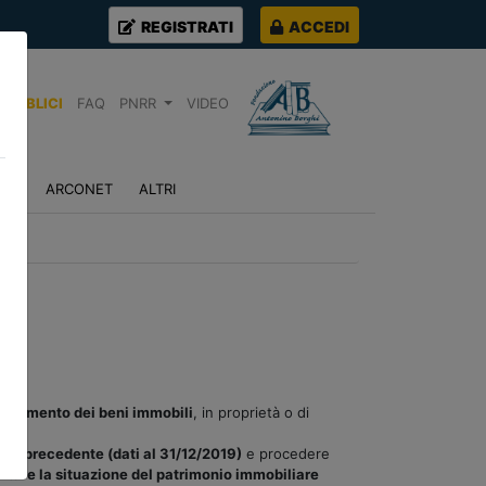
REGISTRATI
ACCEDI
PUBBLICI
FAQ
PNRR
VIDEO
NZA
ARCONET
ALTRI
ensimento dei beni immobili
, in proprietà o di
nto precedente (dati al 31/12/2019)
e procedere
ntare la situazione del patrimonio immobiliare