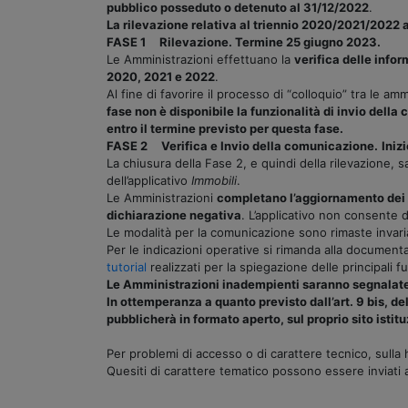
pubblico posseduto o detenuto al 31/12/2022
.
La rilevazione relativa al triennio 2020/2021/2022 a
FASE 1 Rilevazione. Termine 25 giugno 2023.
Le Amministrazioni effettuano la
verifica delle infor
2020, 2021 e 2022
.
Al fine di favorire il processo di “colloquio” tra le a
fase non è disponibile la funzionalità di invio dell
entro il termine previsto per questa fase.
FASE 2 Verifica e Invio della comunicazione.
Iniz
La chiusura della Fase 2, e quindi della rilevazione,
dell’applicativo
Immobili
.
Le Amministrazioni
completano l’aggiornamento dei d
dichiarazione negativa
. L’applicativo non consente d
Le modalità per la comunicazione sono rimaste invariat
Per le indicazioni operative si rimanda alla documenta
tutorial
realizzati per la spiegazione delle principali fu
Le Amministrazioni inadempienti saranno segnalate 
In ottemperanza a quanto previsto dall’art. 9 bis, de
pubblicherà in formato aperto, sul proprio sito isti
Per problemi di accesso o di carattere tecnico, sull
Quesiti di carattere tematico possono essere inviati al