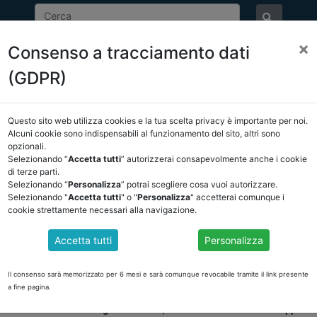
×
Consenso a tracciamento dati
ASSOCIAZIONE
NOTIZIE
EVENTI
DOCUMENTI 
(GDPR)
Questo sito web utilizza cookies e la tua scelta privacy è importante per noi.
E/OSSERVATORIO
NORMATIVA
CORTE DEI CONTI E GIURISPRUDE
Alcuni cookie sono indispensabili al funzionamento del sito, altri sono
opzionali.
ietro
Selezionando “
Accetta tutti
” autorizzerai consapevolmente anche i cookie
di terze parti.
Selezionando “
Personalizza
” potrai scegliere cosa vuoi autorizzare.
DOCUMENTI PUBBLICI
Selezionando "
Accetta tutti
" o "
Personalizza
" accetterai comunque i
cookie strettamente necessari alla navigazione.
Accetta tutti
Personalizza
ILEVAZIONE DEI BENI IMMOBILI
averso il Portale Tesoro
https://portaletesoro.mef.gov.it
, è aperto per il
c
Il consenso sarà memorizzato per 6 mesi e sarà comunque revocabile tramite il link presente
ue titolo, al
31/12/2022
(art. 2, comma 222, della Legge n. 191/2009).
a fine pagina.
evono verificare quanto presente a sistema alla chiusura del censime
intervenute nel corso degli anni 2020, 2021 e 2022 in modo da rapprese