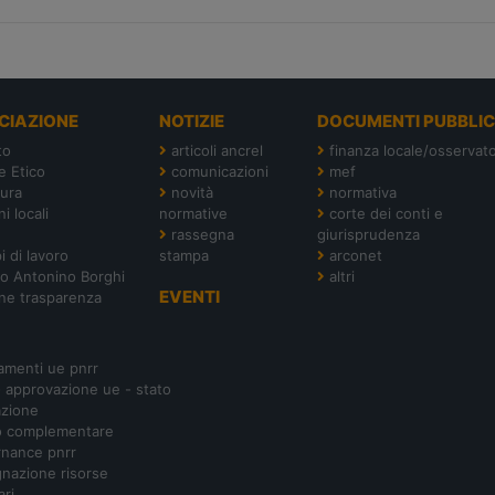
CIAZIONE
NOTIZIE
DOCUMENTI PUBBLIC
to
articoli ancrel
finanza locale/osservato
e Etico
comunicazioni
mef
tura
novità
normativa
i locali
normative
corte dei conti e
rassegna
giurisprudenza
i di lavoro
stampa
arconet
o Antonino Borghi
altri
EVENTI
ne trasparenza
amenti ue pnrr
- approvazione ue - stato
azione
o complementare
nance pnrr
nazione risorse
ari