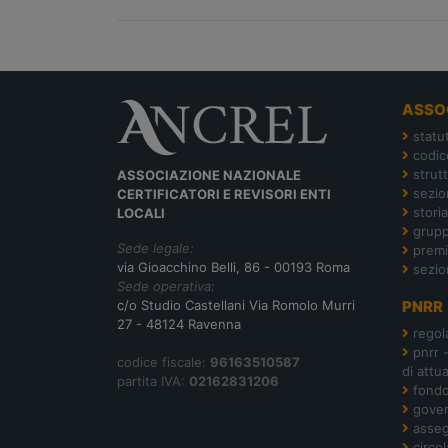
ASSO
statu
codic
strut
ASSOCIAZIONE NAZIONALE
sezion
CERTIFICATORI E REVISORI ENTI
storia
LOCALI
grupp
Sede legale:
premi
via Gioacchino Belli, 86 - 00193 Roma
sezio
Sede operativa:
c/o Studio Castellani Via Romolo Murri
PNRR
27 - 48124 Ravenna
regol
pnrr 
codice fiscale:
96163510587
di attu
partita IVA:
02162831206
fond
gover
asseg
circol