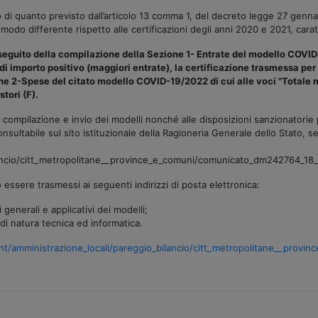
di quanto previsto dall’articolo 13 comma 1, del decreto legge 27 gennaio 
 modo differente rispetto alle certificazioni degli anni 2020 e 2021, car
 seguito della compilazione della Sezione 1- Entrate del modello COVI
lti di importo positivo (maggiori entrate), la certificazione trasmessa 
one 2-Spese del citato modello COVID-19/2022 di cui alle voci "Totale 
tori (F).
i compilazione e invio dei modelli nonché alle disposizioni sanzionatorie p
onsultabile sul sito istituzionale della Ragioneria Generale dello Stato, s
lancio/citt_metropolitane__province_e_comuni/comunicato_dm242764_18
essere trasmessi ai seguenti indirizzi di posta elettronica:
 generali e applicativi dei modelli;
 di natura tecnica ed informatica.
t/amministrazione_locali/pareggio_bilancio/citt_metropolitane__provi