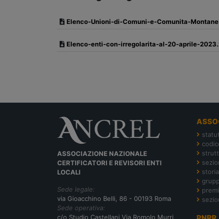
Elenco-Unioni-di-Comuni-e-Comunita-Montane-te
Elenco-enti-con-irregolarita-al-20-aprile-2023.
ASSO
statu
codic
strut
ASSOCIAZIONE NAZIONALE
sezion
CERTIFICATORI E REVISORI ENTI
storia
LOCALI
grupp
Sede legale:
premi
via Gioacchino Belli, 86 - 00193 Roma
sezio
Sede operativa:
c/o Studio Castellani Via Romolo Murri
PNRR