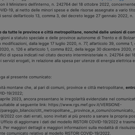
on il Ministero dell’interno, n. 242764 del 18 ottobre 2022, concernente 
-19, al netto delle minori spese e delle risorse assegnate a vario titolo
sensi dell’articolo 13, comma 3, del decreto legge 27 gennaio 2022, n. 4
e da tutte le province e città metropolitane, nonché dalle
unioni di co
le regioni a statuto speciale e delle province autonome di Trento e di Bolzano
odificazioni, dalla legge 17 luglio 2020, n. 77, all’articolo 39, comma 1
2020, n. 126 e all’articolo 1, comma 822, della legge 30 dicembre 2020, n
ifici di spesa indicati nel citato decreto interministeriale n. 242764 del 18
i servizi erogati, in relazione alla spesa per utenze di energia elettrica 
lega al presente comunicato:
nità montane che, al pari di comuni, province e città metropolitane,
entr
OVID-19/2022;
0 aprile 2023, ancora presentano le irregolarità evidenziate nel comunicat
ultabile al seguente link: https://www.rgs.mef.gov.it/VERSIONE-
pareggio_bilancio/citt_metropolitane__province_e_comuni/comunicato_rel
9/2022 con dati errati, sono invitati al più presto a sanare la propria po
o Ufficio di aggiornare i dati del modello RISTORI COVID-19/2022 e trasm
Per maggiori dettagli e maggiori informazioni sulla modalità di risoluzione
nte comunicato relativo al modello RISTORI COVID-19/2022.