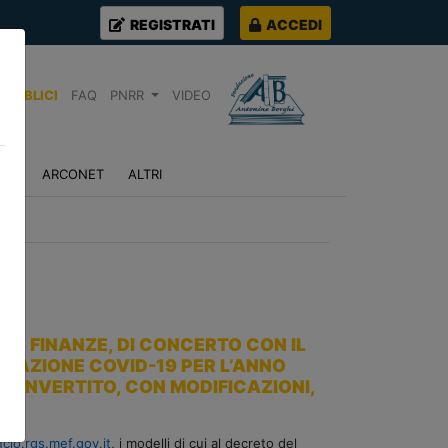
REGISTRATI
ACCEDI
PUBBLICI
FAQ
PNRR
VIDEO
NZA
ARCONET
ALTRI
LLE FINANZE, DI CONCERTO CON IL
ICAZIONE COVID-19 PER L’ANNO
, CONVERTITO, CON MODIFICAZIONI,
ncio.rgs.mef.gov.it
, i modelli di cui al decreto del