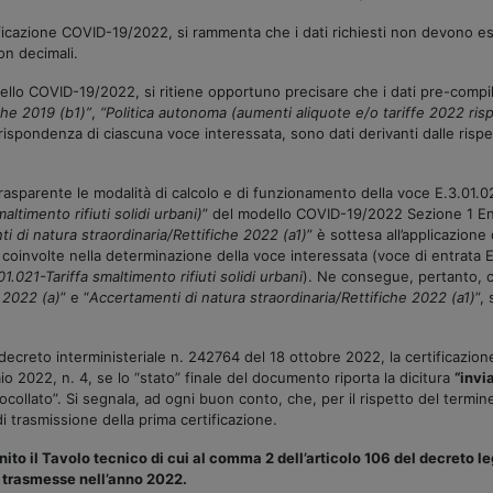
Certificazione COVID-19/2022, si rammenta che i dati richiesti non devono
on decimali.
dello COVID-19/2022, si ritiene opportuno precisare che i dati pre-compi
che 2019 (b1)”
,
“Politica autonoma (aumenti aliquote e/o tariffe 2022 risp
rrispondenza di ciascuna voce interessata, sono dati derivanti dalle ris
 trasparente le modalità di calcolo e di funzionamento della voce E.3.01.0
altimento rifiuti solidi urbani)
” del modello COVID-19/2022 Sezione 1 Ent
i di natura straordinaria/Rettifiche 2022 (a1)
” è sottesa all’applicazion
 coinvolte nella determinazione della voce interessata (voce di entrata 
1.021-Tariffa smaltimento rifiuti solidi urbani
). Ne consegue, pertanto, ch
 2022 (a)
” e “
Accertamenti di natura straordinaria/Rettifiche 2022 (a1)
”,
to decreto interministeriale n. 242764 del 18 ottobre 2022, la certificazio
o 2022, n. 4, se lo “stato” finale del documento riporta la dicitura
“invi
otocollato”. Si segnala, ad ogni buon conto, che, per il rispetto del termi
di trasmissione della prima certificazione.
unito il Tavolo tecnico di cui al comma 2 dell’articolo 106 del decreto l
ni trasmesse nell’anno 2022.