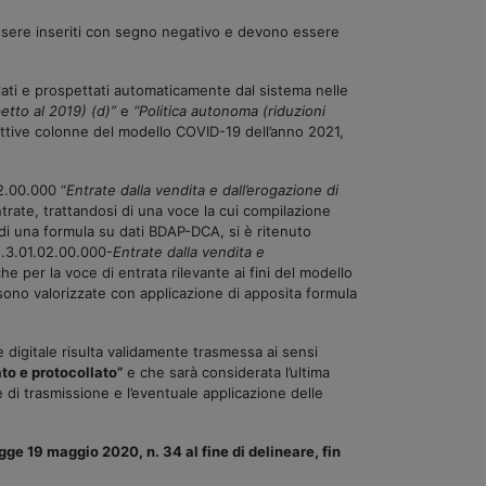
 essere inseriti con segno negativo e devono essere
lati e prospettati automaticamente dal sistema nelle
etto al 2019) (d)”
e
“Politica autonoma (riduzioni
pettive colonne del modello COVID-19 dell’anno 2021,
2.00.000 “
Entrate dalla vendita e dall’erogazione di
rate, trattandosi di una voce la cui compilazione
e di una formula su dati BDAP-DCA, si è ritenuto
E.3.01.02.00.000-
Entrate dalla vendita e
e per la voce di entrata rilevante ai fini del modello
 sono valorizzate con applicazione di apposita formula
ne digitale risulta validamente trasmessa ai sensi
ato e protocollato”
e che sarà considerata l’ultima
ne di trasmissione e l’eventuale applicazione delle
egge 19 maggio 2020, n. 34 al fine di delineare, fin