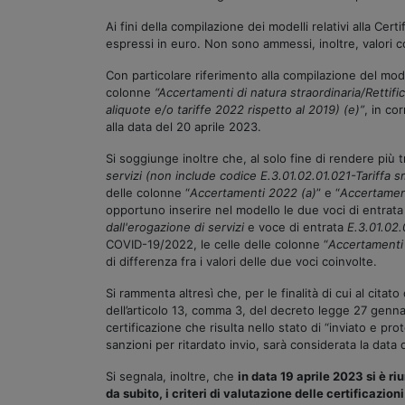
Ai fini della compilazione dei modelli relativi alla 
espressi in euro. Non sono ammessi, inoltre, valori c
Con particolare riferimento alla compilazione del mo
colonne
“Accertamenti di natura straordinaria/Rettifi
aliquote e/o tariffe 2022 rispetto al 2019) (e)”
, in co
alla data del 20 aprile 2023.
Si soggiunge inoltre che, al solo fine di rendere più
servizi (non include codice E.3.01.02.01.021-Tariffa sm
delle colonne “
Accertamenti 2022 (a)
” e “
Accertament
opportuno inserire nel modello le due voci di entrata
dall'erogazione di servizi
e voce di entrata
E.3.01.02.0
COVID-19/2022, le celle delle colonne “
Accertamenti
di differenza fra i valori delle due voci coinvolte.
Si rammenta altresì che, per le finalità di cui al cita
dell’articolo 13, comma 3, del decreto legge 27 gennai
certificazione che risulta nello stato di “inviato e pr
sanzioni per ritardato invio, sarà considerata la data 
Si segnala, inoltre, che
in data 19 aprile 2023 si è ri
da subito, i criteri di valutazione delle certificazio