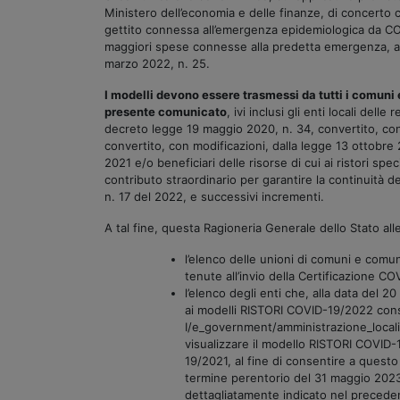
Ministero dell’economia e delle finanze, di concerto c
gettito connessa all’emergenza epidemiologica da COVID
maggiori spese connesse alla predetta emergenza, ai 
marzo 2022, n. 25.
I modelli devono essere trasmessi da tutti i comuni 
presente comunicato
, ivi inclusi gli enti locali del
decreto legge 19 maggio 2020, n. 34, convertito, con m
convertito, con modificazioni, dalla legge 13 ottobre 
2021 e/o beneficiari delle risorse di cui ai ristori spec
contributo straordinario per garantire la continuità de
n. 17 del 2022, e successivi incrementi.
A tal fine, questa Ragioneria Generale dello Stato al
l’elenco delle unioni di comuni e comu
tenute all’invio della Certificazione C
l’elenco degli enti che, alla data del 2
ai modelli RISTORI COVID-19/2022 cons
I/e_government/amministrazione_locali/
visualizzare il modello RISTORI COVID-1
19/2021, al fine di consentire a quest
termine perentorio del 31 maggio 2023. 
dettagliatamente indicato nel precede