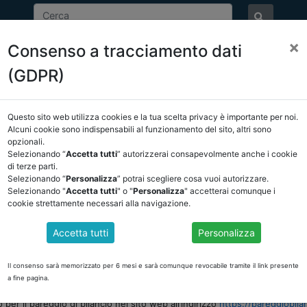
×
Consenso a tracciamento dati
ASSOCIAZIONE
NOTIZIE
EVENTI
DOCUMENTI 
(GDPR)
Questo sito web utilizza cookies e la tua scelta privacy è importante per noi.
E/OSSERVATORIO
NORMATIVA
CORTE DEI CONTI E GIURISPRUDE
Alcuni cookie sono indispensabili al funzionamento del sito, altri sono
opzionali.
ietro
Selezionando “
Accetta tutti
” autorizzerai consapevolmente anche i cookie
di terze parti.
Selezionando “
Personalizza
” potrai scegliere cosa vuoi autorizzare.
DOCUMENTI PUBBLICI
Selezionando "
Accetta tutti
" o "
Personalizza
" accetterai comunque i
cookie strettamente necessari alla navigazione.
Accetta tutti
Personalizza
I AL DECRETO DEL MINISTERO DELL’ECONOMIA E DE
4 DEL 18 OTTOBRE 2022, CONCERNENTE LA CERTIF
MA 3, DEL DECRETO LEGGE 27 GENNAIO 2022, N. 4
Il consenso sarà memorizzato per 6 mesi e sarà comunque revocabile tramite il link presente
a fine pagina.
 per il pareggio di bilancio nel sito web all’indirizzo
https://pareggiobila