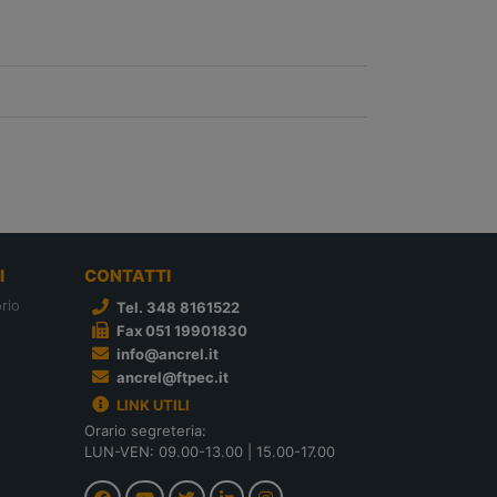
I
CONTATTI
rio
Tel. 348 8161522
Fax 051 19901830
info@ancrel.it
ancrel@ftpec.it
LINK UTILI
Orario segreteria:
LUN-VEN: 09.00-13.00 | 15.00-17.00