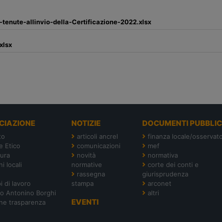
nute-allinvio-della-Certificazione-2022.xlsx
xlsx
CIAZIONE
NOTIZIE
DOCUMENTI PUBBLIC
to
articoli ancrel
finanza locale/osservato
e Etico
comunicazioni
mef
tura
novità
normativa
i locali
normative
corte dei conti e
rassegna
giurisprudenza
i di lavoro
stampa
arconet
o Antonino Borghi
altri
EVENTI
ne trasparenza