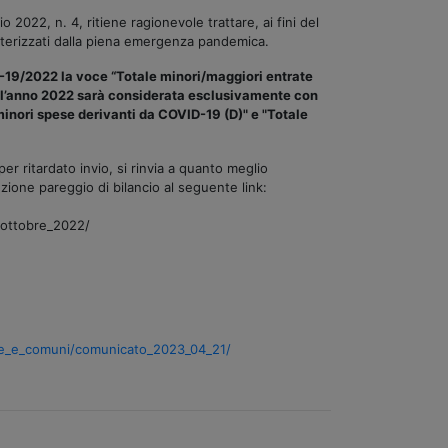
2022, n. 4, ritiene ragionevole trattare, ai fini del
atterizzati dalla piena emergenza pandemica.
D-19/2022 la voce “Totale minori/maggiori entrate
per l’anno 2022 sarà considerata esclusivamente con
minori spese derivanti da COVID-19 (D)" e "Totale
er ritardato invio, si rinvia a quanto meglio
ezione pareggio di bilancio al seguente link:
_ottobre_2022/
nce_e_comuni/comunicato_2023_04_21/