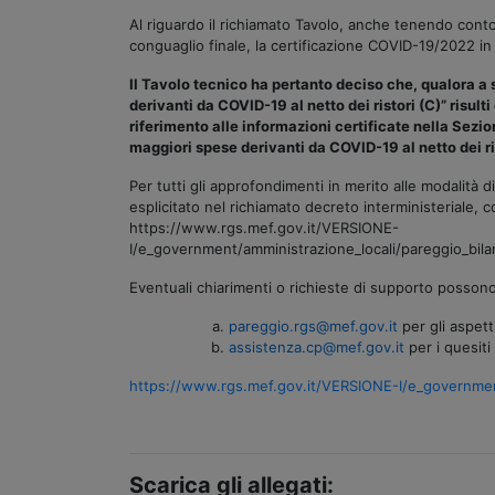
Al riguardo il richiamato Tavolo, anche tenendo conto 
conguaglio finale, la certificazione COVID-19/2022 in
Il Tavolo tecnico ha pertanto deciso che, qualora a
derivanti da COVID-19 al netto dei ristori (C)” risu
riferimento alle informazioni certificate nella Sezi
maggiori spese derivanti da COVID-19 al netto dei ris
Per tutti gli approfondimenti in merito alle modalità d
esplicitato nel richiamato decreto interministeriale, c
https://www.rgs.mef.gov.it/VERSIONE-
I/e_government/amministrazione_locali/pareggio_bi
Eventuali chiarimenti o richieste di supporto possono 
pareggio.rgs@mef.gov.it
per gli aspetti
assistenza.cp@mef.gov.it
per i quesiti
https://www.rgs.mef.gov.it/VERSIONE-I/e_governmen
Scarica gli allegati: