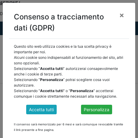
SEZIONE I
×
Documento di Economia e Finanza – Programma di Stabilità dell’Italia
Consenso a tracciamento
dati (GDPR)
Questo sito web utilizza cookies e la tua scelta privacy è
importante per noi.
Alcuni cookie sono indispensabili al funzionamento del sito, altri
sono opzionali.
Selezionando “
Accetta tutti
” autorizzerai consapevolmente
MEF
FINANZA LOCALE/OSSERVATORIO
NORMATIVA
anche i cookie di terze parti.
CORTE DEI CONTI E GIURISPRUDENZA
ARCONET
ALTRI
Selezionando “
Personalizza
” potrai scegliere cosa vuoi
autorizzare.
home
documenti pubblici
mef
/
torna indietro
Selezionando "
Accetta tutti
" o "
Personalizza
" accetterai
comunque i cookie strettamente necessari alla navigazione.
DOCUMENTI PUBBLICI
Accetta tutti
Personalizza
Il consenso sarà memorizzato per 6 mesi e sarà comunque revocabile tramite
DOCUMENTO DI ECONOMIA E FINANZA 2023
il link presente a fine pagina.