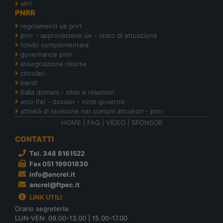
altri
PNRR
regolamenti ue pnrr
pnrr - approvazione ue - stato di attuazione
fondo complementare
governance pnrr
assegnazione risorse
circolari
bandi
italia domani - slide e relazioni
anci-ifel - dossier - note governo
attività di revisione nei comuni attuatori - pnrr
HOME
|
FAQ
|
VIDEO
|
SPONSOR
CONTATTI
Tel. 348 8161522
Fax 051 19901830
info@ancrel.it
ancrel@ftpec.it
LINK UTILI
Orario segreteria:
LUN-VEN: 09.00-13.00 | 15.00-17.00