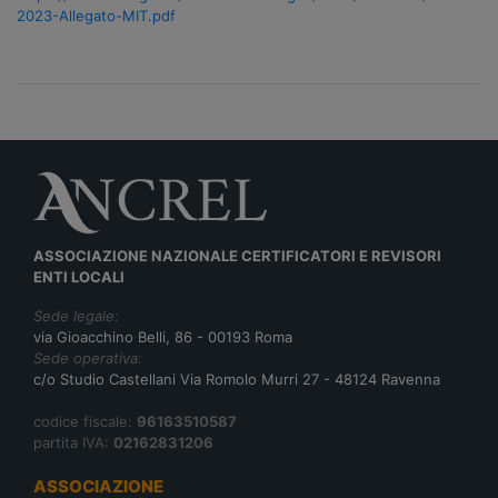
2023-Allegato-MIT.pdf
ASSOCIAZIONE NAZIONALE CERTIFICATORI E REVISORI
ENTI LOCALI
Sede legale:
via Gioacchino Belli, 86 - 00193 Roma
Sede operativa:
c/o Studio Castellani Via Romolo Murri 27 - 48124 Ravenna
codice fiscale:
96163510587
partita IVA:
02162831206
ASSOCIAZIONE