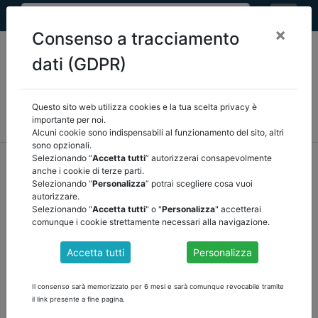
×
Consenso a tracciamento
dati (GDPR)
Questo sito web utilizza cookies e la tua scelta privacy è
MEF
FINANZA LOCALE/OSSERVATORIO
NORMATIVA
importante per noi.
CORTE DEI CONTI E GIURISPRUDENZA
ARCONET
ALTRI
Alcuni cookie sono indispensabili al funzionamento del sito, altri
sono opzionali.
home
documenti pubblici
mef
/
torna indietro
Selezionando “
Accetta tutti
” autorizzerai consapevolmente
anche i cookie di terze parti.
Selezionando “
Personalizza
” potrai scegliere cosa vuoi
DOCUMENTI PUBBLICI
autorizzare.
Selezionando "
Accetta tutti
" o "
Personalizza
" accetterai
comunque i cookie strettamente necessari alla navigazione.
FAQ 45 CERTIFICAZIONE COVID 21
Accetta tutti
Personalizza
Le economie di spese rilevate in sede di riaccertamento residui
2021 e dovute all'emergenza epidemiologica da COVID-19 su
Il consenso sarà memorizzato per 6 mesi e sarà comunque revocabile tramite
impegni 2020, se non sono state certificate nel 2020 ai sensi
il link presente a fine pagina.
dell'articolo 39, comma 2, del decreto legge 104/2020, in quanto