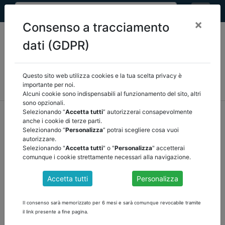
×
Consenso a tracciamento
dati (GDPR)
Questo sito web utilizza cookies e la tua scelta privacy è
MEF
FINANZA LOCALE/OSSERVATORIO
NORMATIVA
importante per noi.
CORTE DEI CONTI E GIURISPRUDENZA
ARCONET
ALTRI
Alcuni cookie sono indispensabili al funzionamento del sito, altri
sono opzionali.
home
documenti pubblici
mef
/
torna indietro
Selezionando “
Accetta tutti
” autorizzerai consapevolmente
anche i cookie di terze parti.
Selezionando “
Personalizza
” potrai scegliere cosa vuoi
DOCUMENTI PUBBLICI
autorizzare.
Selezionando "
Accetta tutti
" o "
Personalizza
" accetterai
comunque i cookie strettamente necessari alla navigazione.
RISOLUZIONE 5 DF - IMU E TARI RESIDENTI
Accetta tutti
Personalizza
ALL'ESTERO
Richiesta di ch iarimenti in materia di IMU e di TARI concernente gli
Il consenso sarà memorizzato per 6 mesi e sarà comunque revocabile tramite
immobili posseduti in Italia a titolo di proprietà o usufrutto da
il link presente a fine pagina.
soggetti non residenti nel territorio dello Stato che siano titolari di