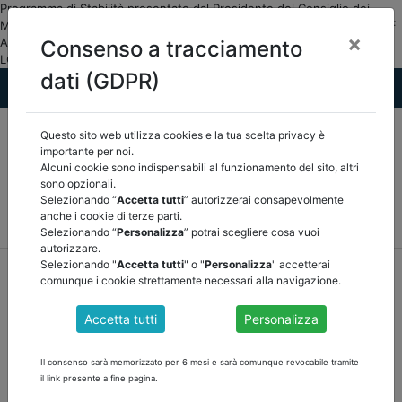
Programma di Stabilità presentato dal Presidente del Consiglio dei
Ministri Mario Draghi e dal Ministro dell'E... DOCUMENTI PUBBLICI MEF
×
ASSOCIAZIONE NAZIONALE CERTIFICATORI E REVISORI DEGLI ENTI
Consenso a tracciamento
LOCALI">
dati (GDPR)
Questo sito web utilizza cookies e la tua scelta privacy è
importante per noi.
Alcuni cookie sono indispensabili al funzionamento del sito, altri
sono opzionali.
Selezionando “
Accetta tutti
” autorizzerai consapevolmente
MEF
FINANZA LOCALE/OSSERVATORIO
NORMATIVA
anche i cookie di terze parti.
CORTE DEI CONTI E GIURISPRUDENZA
ARCONET
ALTRI
Selezionando “
Personalizza
” potrai scegliere cosa vuoi
autorizzare.
Selezionando "
Accetta tutti
" o "
Personalizza
" accetterai
home
documenti pubblici
mef
/
torna indietro
comunque i cookie strettamente necessari alla navigazione.
DOCUMENTI PUBBLICI
Accetta tutti
Personalizza
Il consenso sarà memorizzato per 6 mesi e sarà comunque revocabile tramite
DEF 2021 - NOTA METODOLOGICA SUI CRITERI
il link presente a fine pagina.
DI FORMULAZIONE DELLE PREVISIONI