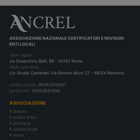
ASSOCIAZIONE NAZIONALE CERTIFICATORI E REVISORI
ENTI LOCALI
Sede legale:
via Gioacchino Belli, 86 - 00193 Roma
Sede operativa:
c/o Studio Castellani Via Romolo Murri 27 - 48124 Ravenna
codice fiscale:
96163510587
partita IVA:
02162831206
ASSOCIAZIONE
statuto
codice Etico
struttura
sezioni locali
storia