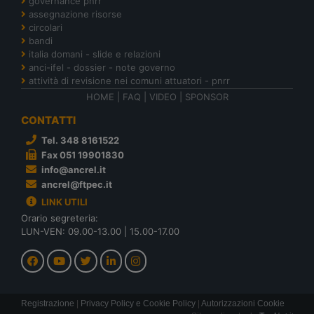
governance pnrr
assegnazione risorse
circolari
bandi
italia domani - slide e relazioni
anci-ifel - dossier - note governo
attività di revisione nei comuni attuatori - pnrr
HOME
|
FAQ
|
VIDEO
|
SPONSOR
CONTATTI
Tel. 348 8161522
Fax 051 19901830
info@ancrel.it
ancrel@ftpec.it
LINK UTILI
Orario segreteria:
LUN-VEN: 09.00-13.00 | 15.00-17.00
Registrazione
|
Privacy Policy e Cookie Policy
|
Autorizzazioni Cookie