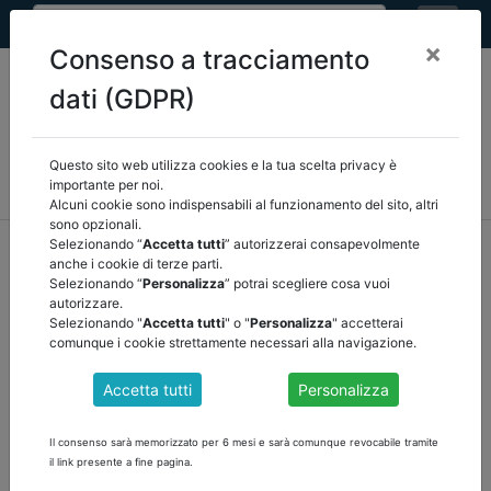
×
Consenso a tracciamento
dati (GDPR)
Questo sito web utilizza cookies e la tua scelta privacy è
MEF
FINANZA LOCALE/OSSERVATORIO
NORMATIVA
importante per noi.
CORTE DEI CONTI E GIURISPRUDENZA
ARCONET
ALTRI
Alcuni cookie sono indispensabili al funzionamento del sito, altri
sono opzionali.
home
documenti pubblici
mef
/
torna indietro
Selezionando “
Accetta tutti
” autorizzerai consapevolmente
anche i cookie di terze parti.
Selezionando “
Personalizza
” potrai scegliere cosa vuoi
DOCUMENTI PUBBLICI
autorizzare.
Selezionando "
Accetta tutti
" o "
Personalizza
" accetterai
comunque i cookie strettamente necessari alla navigazione.
NUOVO SISTEMA INLT Primo rilascio in
Accetta tutti
Personalizza
esercizio di funzioni del nuovo sistema ERP
della Ragioneria Generale dello Stato:
Il consenso sarà memorizzato per 6 mesi e sarà comunque revocabile tramite
contabilità
il link presente a fine pagina.
Nuovo Sistema InIt. Primo rilascio in esercizio di funzioni del nuovo