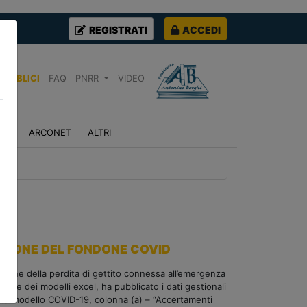
REGISTRATI
ACCEDI
PUBBLICI
FAQ
PNRR
VIDEO
NZA
ARCONET
ALTRI
CAZIONE DEL FONDONE COVID
cazione della perdita di gettito connessa all’emergenza
ione dei modelli excel, ha pubblicato i dati gestionali
tto modello COVID-19, colonna (a) – “Accertamenti