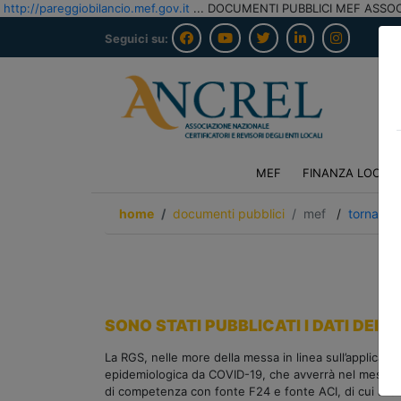
http://pareggiobilancio.mef.gov.it
... DOCUMENTI PUBBLICI MEF ASSOC
Seguici su:
MEF
FINANZA LOCAL
home
documenti pubblici
mef
/
torna ind
SONO STATI PUBBLICATI I DATI DEI
La RGS, nelle more della messa in linea sull’applicati
epidemiologica da COVID-19, che avverrà nel mese di ma
di competenza con fonte F24 e fonte ACI, di cui all