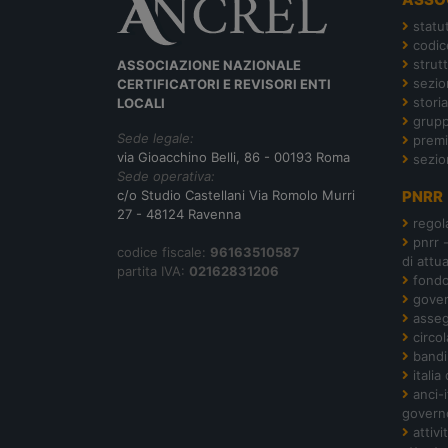
statu
codic
strut
ASSOCIAZIONE NAZIONALE
sezion
CERTIFICATORI E REVISORI ENTI
storia
LOCALI
grupp
Sede legale:
premi
via Gioacchino Belli, 86 - 00193 Roma
sezio
Sede operativa:
c/o Studio Castellani Via Romolo Murri
PNRR
27 - 48124 Ravenna
regol
pnrr 
codice fiscale:
96163510587
di attu
partita IVA:
02162831206
fond
gover
asseg
circol
bandi
italia
anci-
govern
attiv