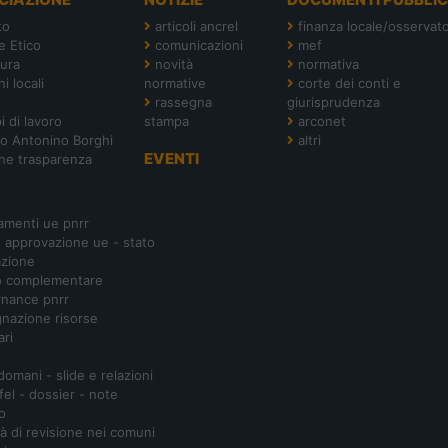
to
articoli ancrel
finanza locale/osservato
e Etico
comunicazioni
mef
tura
novità
normativa
i locali
normative
corte dei conti e
rassegna
giurisprudenza
i di lavoro
stampa
arconet
o Antonino Borghi
altri
EVENTI
ne trasparenza
amenti ue pnrr
- approvazione ue - stato
azione
o complementare
nance pnrr
nazione risorse
ari
 domani - slide e relazioni
ifel - dossier - note
o
ità di revisione nei comuni