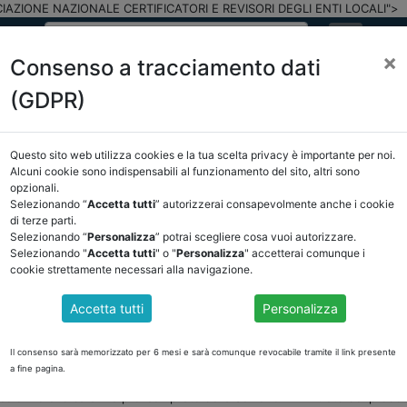
IAZIONE NAZIONALE CERTIFICATORI E REVISORI DEGLI ENTI LOCALI">
×
Consenso a tracciamento dati
(GDPR)
ASSOCIAZIONE
NOTIZIE
EVENTI
DOCUMENTI 
Questo sito web utilizza cookies e la tua scelta privacy è importante per noi.
Alcuni cookie sono indispensabili al funzionamento del sito, altri sono
E/OSSERVATORIO
NORMATIVA
CORTE DEI CONTI E GIURISPRUDE
opzionali.
Selezionando “
Accetta tutti
” autorizzerai consapevolmente anche i cookie
ietro
di terze parti.
Selezionando “
Personalizza
” potrai scegliere cosa vuoi autorizzare.
Selezionando "
Accetta tutti
" o "
Personalizza
" accetterai comunque i
DOCUMENTI PUBBLICI
cookie strettamente necessari alla navigazione.
Accetta tutti
Personalizza
 VERSAMENTI DA F24 E FONTE ACI PER LA CERTIFI
Il consenso sarà memorizzato per 6 mesi e sarà comunque revocabile tramite il link presente
vo web
http://pareggiobilancio.mef.gov.it
dei nuovi modelli per la certifi
a fine pagina.
rzo 2021, e al fine di facilitare le simulazioni di calcolo per la compilaz
e colonne che saranno pre-compilate della Sezione 1 – Entrate del prede