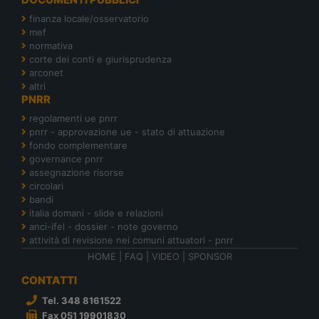
finanza locale/osservatorio
mef
normativa
corte dei conti e giurisprudenza
arconet
altri
PNRR
regolamenti ue pnrr
pnrr - approvazione ue - stato di attuazione
fondo complementare
governance pnrr
assegnazione risorse
circolari
bandi
italia domani - slide e relazioni
anci-ifel - dossier - note governo
attività di revisione nei comuni attuatori - pnrr
HOME
|
FAQ
|
VIDEO
|
SPONSOR
CONTATTI
Tel. 348 8161522
Fax 051 19901830