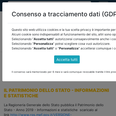
Consenso a tracciamento dati (GD
Questo sito web utilizza cookies e la tua scelta privacy è importante per 
Alcuni cookie sono indispensabili al funzionamento del sito, altri sono op
Selezionando “
Accetta tutti
” autorizzerai consapevolmente anche i cook
MEF
FINANZA LOCALE/OSSERVATORIO
NORMATIVA
Selezionando “
Personalizza
” potrai scegliere cosa vuoi autorizzare.
CORTE DEI CONTI E GIURISPRUDENZA
ARCONET
ALTRI
Selezionando "
Accetta tutti
" o "
Personalizza
" accetterai comunque i c
home
documenti pubblici
mef
/
torna indietro
Accetta tutti
DOCUMENTI PUBBLICI
Il consenso sarà memorizzato per 6 mesi e sarà comunque revocabile tramite il link pres
IL PATRIMONIO DELLO STATO - INFORMAZIONI
E STATISTICHE
La Ragioneria Generale dello Stato pubblica il Patrimonio dello
Stato - Anno 2019 - Informazioni e statistiche scaricalo al
link
http://www.rgs.mef.gov.it/VERSIONE-