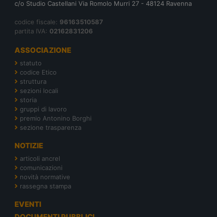
c/o Studio Castellani Via Romolo Murri 27 - 48124 Ravenna
codice fiscale:
96163510587
partita IVA:
02162831206
ASSOCIAZIONE
statuto
codice Etico
struttura
sezioni locali
storia
gruppi di lavoro
premio Antonino Borghi
sezione trasparenza
NOTIZIE
articoli ancrel
comunicazioni
novità normative
rassegna stampa
EVENTI
DOCUMENTI PUBBLICI