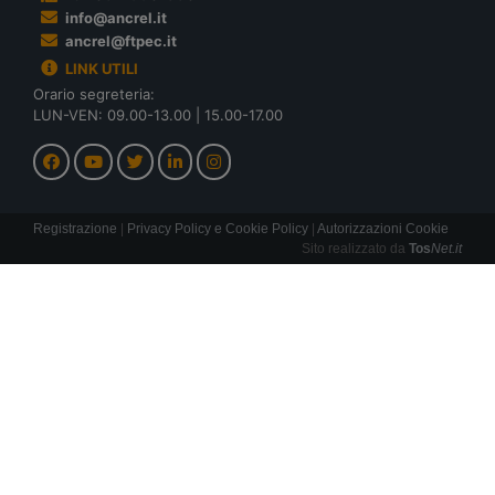
info@ancrel.it
ancrel@ftpec.it
LINK UTILI
Orario segreteria:
LUN-VEN: 09.00-13.00 | 15.00-17.00
Registrazione
|
Privacy Policy e Cookie Policy
|
Autorizzazioni Cookie
Sito realizzato da
Tos
Net.it