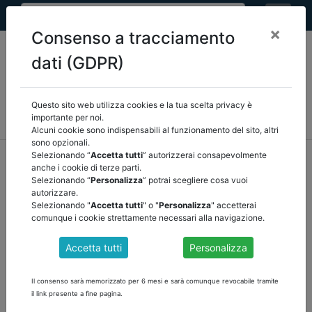
×
Consenso a tracciamento
dati (GDPR)
Questo sito web utilizza cookies e la tua scelta privacy è
MEF
FINANZA LOCALE/OSSERVATORIO
NORMATIVA
importante per noi.
CORTE DEI CONTI E GIURISPRUDENZA
ARCONET
ALTRI
Alcuni cookie sono indispensabili al funzionamento del sito, altri
sono opzionali.
home
documenti pubblici
mef
/
torna indietro
Selezionando “
Accetta tutti
” autorizzerai consapevolmente
anche i cookie di terze parti.
Selezionando “
Personalizza
” potrai scegliere cosa vuoi
DOCUMENTI PUBBLICI
autorizzare.
Selezionando "
Accetta tutti
" o "
Personalizza
" accetterai
comunque i cookie strettamente necessari alla navigazione.
NORME DI CONTENIMENTO DELLA SPESA
Accetta tutti
Personalizza
PUBBLICA
Scarica la Circolare
Il consenso sarà memorizzato per 6 mesi e sarà comunque revocabile tramite
il link presente a fine pagina.