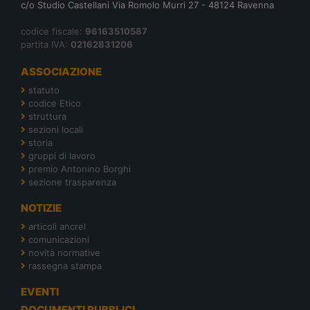
c/o Studio Castellani Via Romolo Murri 27 - 48124 Ravenna
codice fiscale:
96163510587
partita IVA:
02162831206
ASSOCIAZIONE
statuto
codice Etico
struttura
sezioni locali
storia
gruppi di lavoro
premio Antonino Borghi
sezione trasparenza
NOTIZIE
articoli ancrel
comunicazioni
novità normative
rassegna stampa
EVENTI
DOCUMENTI PUBBLICI