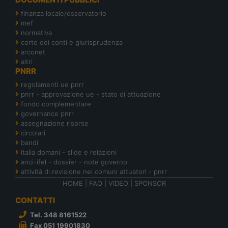
finanza locale/osservatorio
mef
normativa
corte dei conti e giurisprudenza
arconet
altri
PNRR
regolamenti ue pnrr
pnrr - approvazione ue - stato di attuazione
fondo complementare
governance pnrr
assegnazione risorse
circolari
bandi
italia domani - slide e relazioni
anci-ifel - dossier - note governo
attività di revisione nei comuni attuatori - pnrr
HOME
|
FAQ
|
VIDEO
|
SPONSOR
CONTATTI
Tel. 348 8161522
Fax 051 19901830