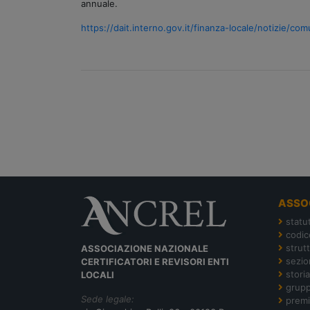
annuale.
https://dait.interno.gov.it/finanza-locale/notizie/
ASSO
statu
codic
strut
ASSOCIAZIONE NAZIONALE
sezion
CERTIFICATORI E REVISORI ENTI
storia
LOCALI
grupp
Sede legale:
premi