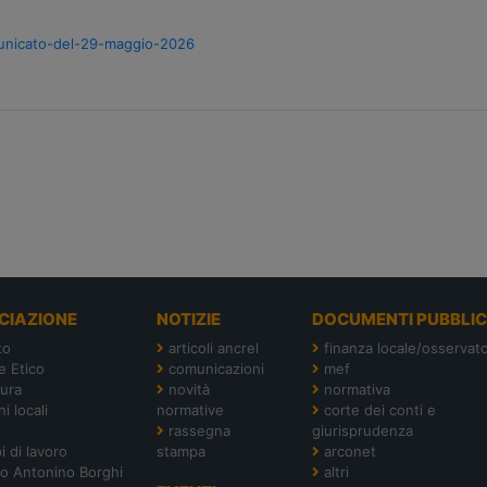
comunicato-del-29-maggio-2026
CIAZIONE
NOTIZIE
DOCUMENTI PUBBLIC
to
articoli ancrel
finanza locale/osservato
e Etico
comunicazioni
mef
tura
novità
normativa
i locali
normative
corte dei conti e
rassegna
giurisprudenza
i di lavoro
stampa
arconet
o Antonino Borghi
altri