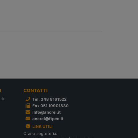
I
CONTATTI
rio
Tel. 348 8161522
Fax 051 19901830
info@ancrel.it
ancrel@ftpec.it
LINK UTILI
Orario segreteria: