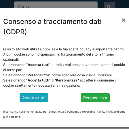
×
Consenso a tracciamento dati
ASSOCIAZIONE
NOTIZIE
EVENTI
DOCUMENTI 
(GDPR)
Questo sito web utilizza cookies e la tua scelta privacy è importante per noi.
E/OSSERVATORIO
NORMATIVA
CORTE DEI CONTI E GIURISPRUDE
Alcuni cookie sono indispensabili al funzionamento del sito, altri sono
opzionali.
sservatorio
/
torna indietro
Selezionando “
Accetta tutti
” autorizzerai consapevolmente anche i cookie
di terze parti.
Selezionando “
Personalizza
” potrai scegliere cosa vuoi autorizzare.
DOCUMENTI PUBBLICI
Selezionando "
Accetta tutti
" o "
Personalizza
" accetterai comunque i
cookie strettamente necessari alla navigazione.
Accetta tutti
Personalizza
 CONTABILIZZAZIONE DI CONTRIBUTI E CONCORS
ZAZIONE DI CONTRIBUTI E CONCORSO ALLA FINANZA PUBBLICA
Il consenso sarà memorizzato per 6 mesi e sarà comunque revocabile tramite il link presente
a fine pagina.
 per la corretta contabilizzazione, nei bilanci di previsione, dei contribut
do le modalità di accertamento delle entrate, di impegno delle spese e i