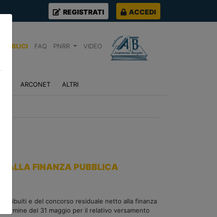
REGISTRATI
ACCEDI
PUBBLICI
FAQ
PNRR
VIDEO
NZA
ARCONET
ALTRI
O ALLA FINANZA PUBBLICA
i attribuiti e del concorso residuale netto alla finanza
l termine del 31 maggio per il relativo versamento