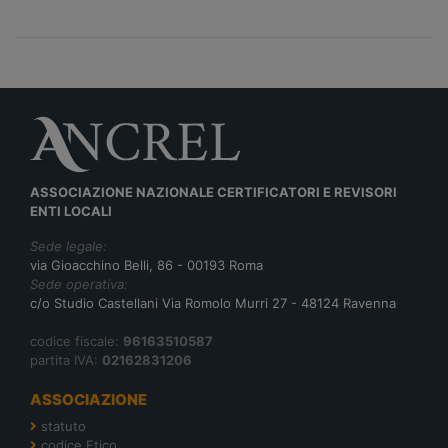
ASSOCIAZIONE NAZIONALE CERTIFICATORI E REVISORI
ENTI LOCALI
Sede legale:
via Gioacchino Belli, 86 - 00193 Roma
Sede operativa:
c/o Studio Castellani Via Romolo Murri 27 - 48124 Ravenna
codice fiscale:
96163510587
partita IVA:
02162831206
ASSOCIAZIONE
statuto
codice Etico