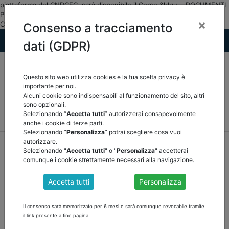
piattaforma del CNDCEC, sarà disponibile il Corso &ldqu... DOCUMENTI
PUBBLICI Finanza Locale/Osservatorio ASSOCIAZIONE NAZIONALE
×
CERTIFICATORI E REVISORI DEGLI ENTI LOCALI">
Consenso a tracciamento
dati (GDPR)
Questo sito web utilizza cookies e la tua scelta privacy è
importante per noi.
Alcuni cookie sono indispensabili al funzionamento del sito, altri
sono opzionali.
MEF
FINANZA LOCALE/OSSERVATORIO
NORMATIVA
Selezionando “
Accetta tutti
” autorizzerai consapevolmente
CORTE DEI CONTI E GIURISPRUDENZA
ARCONET
ALTRI
anche i cookie di terze parti.
Selezionando “
Personalizza
” potrai scegliere cosa vuoi
autorizzare.
home
documenti pubblici
finanza locale/osservatorio
Selezionando "
Accetta tutti
" o "
Personalizza
" accetterai
/
torna indietro
comunque i cookie strettamente necessari alla navigazione.
DOCUMENTI PUBBLICI
Accetta tutti
Personalizza
Il consenso sarà memorizzato per 6 mesi e sarà comunque revocabile tramite
CORSO E-LEARNING “REVISIONE ENTI LOCALI
il link presente a fine pagina.
2025” APERTO AI DOTTORI COMMERCIALISTI