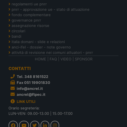
regolamenti ue pnrr
pnrr - approvazione ue - stato di attuazione
fondo complementare
governance pnrr
assegnazione risorse
circolari
bandi
italia domani - slide e relazioni
anci-ifel - dossier - note governo
attività di revisione nei comuni attuatori - pnrr
HOME
|
FAQ
|
VIDEO
|
SPONSOR
CONTATTI
Tel. 348 8161522
Fax 051 19901830
info@ancrel.it
ancrel@ftpec.it
LINK UTILI
Orario segreteria:
LUN-VEN: 09.00-13.00 | 15.00-17.00