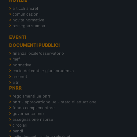
NOTIZIE
articoli ancrel
comunicazioni
novità normative
rassegna stampa
EVENTI
DOCUMENTI PUBBLICI
finanza locale/osservatorio
mef
normativa
corte dei conti e giurisprudenza
arconet
altri
PNRR
regolamenti ue pnrr
pnrr - approvazione ue - stato di attuazione
fondo complementare
governance pnrr
assegnazione risorse
circolari
bandi
italia domani - slide e relazioni