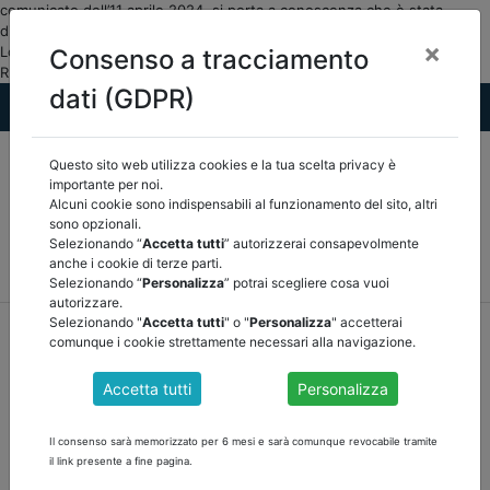
comunicato dell’11 aprile 2024, si porta a conoscenza che è stata
disposta, a sostegno dell’assoc... DOCUMENTI PUBBLICI Finanza
×
Locale/Osservatorio ASSOCIAZIONE NAZIONALE CERTIFICATORI E
Consenso a tracciamento
REVISORI DEGLI ENTI LOCALI">
dati (GDPR)
Questo sito web utilizza cookies e la tua scelta privacy è
importante per noi.
Alcuni cookie sono indispensabili al funzionamento del sito, altri
sono opzionali.
Selezionando “
Accetta tutti
” autorizzerai consapevolmente
MEF
FINANZA LOCALE/OSSERVATORIO
NORMATIVA
anche i cookie di terze parti.
CORTE DEI CONTI E GIURISPRUDENZA
ARCONET
ALTRI
Selezionando “
Personalizza
” potrai scegliere cosa vuoi
autorizzare.
Selezionando "
Accetta tutti
" o "
Personalizza
" accetterai
home
documenti pubblici
finanza locale/osservatorio
comunque i cookie strettamente necessari alla navigazione.
/
torna indietro
Accetta tutti
Personalizza
DOCUMENTI PUBBLICI
Il consenso sarà memorizzato per 6 mesi e sarà comunque revocabile tramite
il link presente a fine pagina.
ASSOCIAZIONISMO 2024. NUOVO RIPARTO