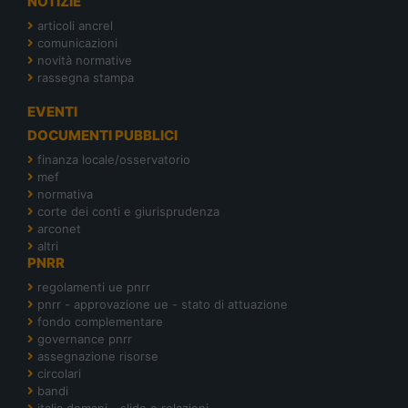
NOTIZIE
articoli ancrel
comunicazioni
novità normative
rassegna stampa
EVENTI
DOCUMENTI PUBBLICI
finanza locale/osservatorio
mef
normativa
corte dei conti e giurisprudenza
arconet
altri
PNRR
regolamenti ue pnrr
pnrr - approvazione ue - stato di attuazione
fondo complementare
governance pnrr
assegnazione risorse
circolari
bandi
italia domani - slide e relazioni