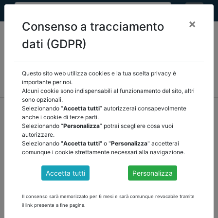
×
Consenso a tracciamento
dati (GDPR)
Questo sito web utilizza cookies e la tua scelta privacy è
MEF
FINANZA LOCALE/OSSERVATORIO
NORMATIVA
importante per noi.
CORTE DEI CONTI E GIURISPRUDENZA
ARCONET
ALTRI
Alcuni cookie sono indispensabili al funzionamento del sito, altri
sono opzionali.
home
documenti pubblici
finanza locale/osservatorio
Selezionando “
Accetta tutti
” autorizzerai consapevolmente
anche i cookie di terze parti.
/
torna indietro
Selezionando “
Personalizza
” potrai scegliere cosa vuoi
autorizzare.
DOCUMENTI PUBBLICI
Selezionando "
Accetta tutti
" o "
Personalizza
" accetterai
comunque i cookie strettamente necessari alla navigazione.
Accetta tutti
Personalizza
COMUNICATO DEL 9 LUGLIO 2024
Il decreto del Direttore Centrale per la Finanza Locale del
Il consenso sarà memorizzato per 6 mesi e sarà comunque revocabile tramite
17.06.2024, di rettifica dell’allegato “A” del decreto del Direttore
il link presente a fine pagina.
Centrale per la Finanza Locale del 08.05.2024, concernente il