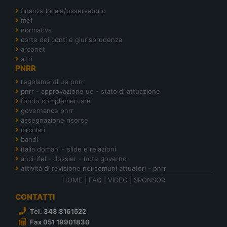
finanza locale/osservatorio
mef
normativa
corte dei conti e giurisprudenza
arconet
altri
PNRR
regolamenti ue pnrr
pnrr - approvazione ue - stato di attuazione
fondo complementare
governance pnrr
assegnazione risorse
circolari
bandi
italia domani - slide e relazioni
anci-ifel - dossier - note governo
attività di revisione nei comuni attuatori - pnrr
HOME
|
FAQ
|
VIDEO
|
SPONSOR
CONTATTI
Tel. 348 8161522
Fax 051 19901830