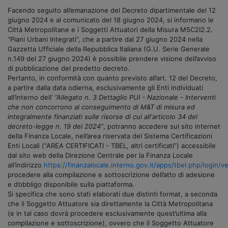
Facendo seguito all’emanazione del Decreto dipartimentale del 12
giugno 2024 e al comunicato del 18 giugno 2024, si informano le
Città Metropolitane e i Soggetti Attuatori della Misura M5C2I2.2.
“Piani Urbani Integrati”, che a partire dal 27 giugno 2024 nella
Gazzetta Ufficiale della Repubblica Italiana (G.U. Serie Generale
n.149 del 27 giugno 2024) è possibile prendere visione dell’avviso
di pubblicazione del predetto decreto.
Pertanto, in conformità con quanto previsto all’art. 12 del Decreto,
a partire dalla data odierna, esclusivamente gli Enti individuati
all’interno dell’
“Allegato n. 3 Dettaglio PUI - Nazionale - Interventi
che non concorrono al conseguimento di M&T di misura ed
integralmente finanziati sulle risorse di cui all'articolo 34 del
decreto-legge n. 19 del 2024”
, potranno accedere sul sito internet
della Finanza Locale, nell’area riservata del Sistema Certificazioni
Enti Locali (“AREA CERTIFICATI - TBEL, altri certificati”) accessibile
dal sito web della Direzione Centrale per la Finanza Locale
all’indirizzo
https://finanzalocale.interno.gov.it/apps/tbel.php/login/ve
procedere alla compilazione e sottoscrizione dell’atto di adesione
e d’obbligo disponibile sulla piattaforma.
Si specifica che sono stati elaborati due distinti format, a seconda
che il Soggetto Attuatore sia direttamente la Città Metropolitana
(e in tal caso dovrà procedere esclusivamente quest’ultima alla
compilazione e sottoscrizione), ovvero che il Soggetto Attuatore