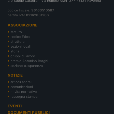
c/o Studio Castellani Via Romolo Murri 27 - 48124 Ravenna
codice fiscale:
96163510587
partita IVA:
02162831206
ASSOCIAZIONE
statuto
codice Etico
struttura
sezioni locali
storia
gruppi di lavoro
premio Antonino Borghi
sezione trasparenza
NOTIZIE
articoli ancrel
comunicazioni
novità normative
rassegna stampa
EVENTI
DOCUMENTI PUBBLICI