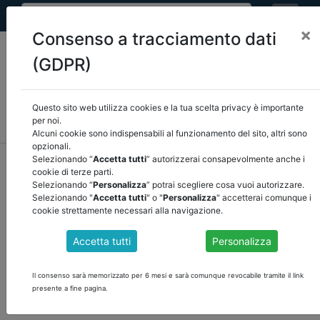
×
Consenso a tracciamento dati
(GDPR)
Questo sito web utilizza cookies e la tua scelta privacy è importante
MEF
FINANZA LOCALE/OSSERVATORIO
NORMATIVA
per noi.
CORTE DEI CONTI E GIURISPRUDENZA
ARCONET
ALTRI
Alcuni cookie sono indispensabili al funzionamento del sito, altri sono
opzionali.
home
documenti pubblici
finanza locale/osservatorio
Selezionando “
Accetta tutti
” autorizzerai consapevolmente anche i
cookie di terze parti.
/
torna indietro
Selezionando “
Personalizza
” potrai scegliere cosa vuoi autorizzare.
Selezionando "
Accetta tutti
" o "
Personalizza
" accetterai comunque i
DOCUMENTI PUBBLICI
cookie strettamente necessari alla navigazione.
Accetta tutti
Personalizza
RETTIFICA ED INTEGRAZIONE AL DECRETO 26
GIUGNO 2023, CON DEFINIZIONE DELLE FONTI
Il consenso sarà memorizzato per 6 mesi e sarà comunque revocabile tramite il link
presente a fine pagina.
DI FINANZIAMENTO PUI - PNRR E PUI -
NAZIONALE PER LE SINGOLE PROGETTUALITÀ.