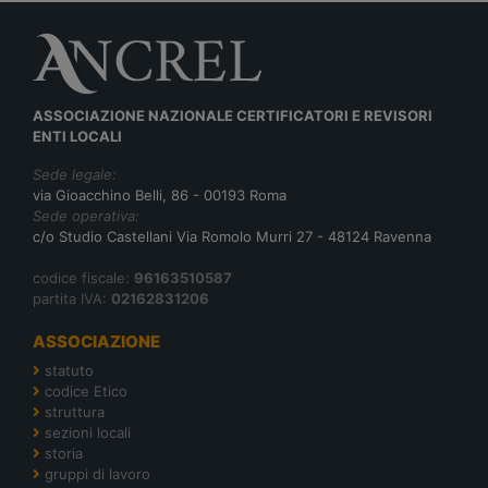
ASSOCIAZIONE NAZIONALE CERTIFICATORI E REVISORI
ENTI LOCALI
Sede legale:
via Gioacchino Belli, 86 - 00193 Roma
Sede operativa:
c/o Studio Castellani Via Romolo Murri 27 - 48124 Ravenna
codice fiscale:
96163510587
partita IVA:
02162831206
ASSOCIAZIONE
statuto
codice Etico
struttura
sezioni locali
storia
gruppi di lavoro