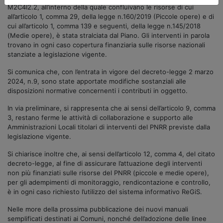
M2C4I2.2, all’interno della quale confluivano le risorse di cui
all’articolo 1, comma 29, della legge n.160/2019 (Piccole opere) e di
cui all’articolo 1, comma 139 e seguenti, della legge n.145/2018
(Medie opere), è stata stralciata dal Piano. Gli interventi in parola
trovano in ogni caso copertura finanziaria sulle risorse nazionali
stanziate a legislazione vigente.
Si comunica che, con l’entrata in vigore del decreto-legge 2 marzo
2024, n.9, sono state apportate modifiche sostanziali alle
disposizioni normative concernenti i contributi in oggetto.
In via preliminare, si rappresenta che ai sensi dell’articolo 9, comma
3, restano ferme le attività di collaborazione e supporto alle
Amministrazioni Locali titolari di interventi del PNRR previste dalla
legislazione vigente.
Si chiarisce inoltre che, ai sensi dell’articolo 12, comma 4, del citato
decreto-legge, al fine di assicurare l’attuazione degli interventi
non più finanziati sulle risorse del PNRR (piccole e medie opere),
per gli adempimenti di monitoraggio, rendicontazione e controllo,
è in ogni caso richiesto l’utilizzo del sistema informativo ReGiS.
Nelle more della prossima pubblicazione dei nuovi manuali
semplificati destinati ai Comuni, nonché dell’adozione delle linee