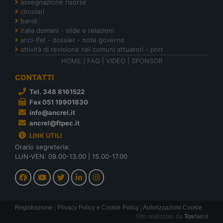
assegnazione risorse
circolari
bandi
italia domani - slide e relazioni
anci-ifel - dossier - note governo
attività di revisione nei comuni attuatori - pnrr
HOME
|
FAQ
|
VIDEO
|
SPONSOR
CONTATTI
Tel. 348 8161522
Fax 051 19901830
info@ancrel.it
ancrel@ftpec.it
LINK UTILI
Orario segreteria:
LUN-VEN: 09.00-13.00 | 15.00-17.00
Registrazione
|
Privacy Policy e Cookie Policy
|
Autorizzazioni Cookie
Sito realizzato da
Tos
Net.it