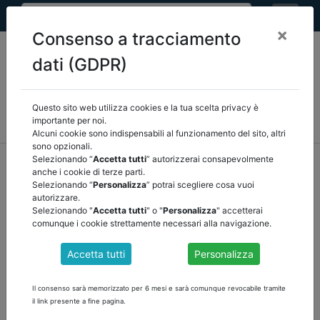
×
Consenso a tracciamento
dati (GDPR)
Questo sito web utilizza cookies e la tua scelta privacy è
MEF
FINANZA LOCALE/OSSERVATORIO
NORMATIVA
importante per noi.
CORTE DEI CONTI E GIURISPRUDENZA
ARCONET
ALTRI
Alcuni cookie sono indispensabili al funzionamento del sito, altri
sono opzionali.
home
documenti pubblici
finanza locale/osservatorio
Selezionando “
Accetta tutti
” autorizzerai consapevolmente
anche i cookie di terze parti.
/
torna indietro
Selezionando “
Personalizza
” potrai scegliere cosa vuoi
autorizzare.
DOCUMENTI PUBBLICI
Selezionando "
Accetta tutti
" o "
Personalizza
" accetterai
comunque i cookie strettamente necessari alla navigazione.
Accetta tutti
Personalizza
COMUNICATO DEL 19 MARZO 2024
A seguito della decisione di esecuzione del Consiglio UE - ECOFIN
Il consenso sarà memorizzato per 6 mesi e sarà comunque revocabile tramite
dell’8 dicembre 2023, per mezzo della quale si è proceduto
il link presente a fine pagina.
all’approvazione della revisione del PNRR italiano, la Misura