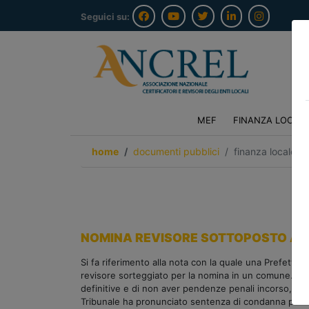
Seguici su:
MEF
FINANZA LOCAL
home
documenti pubblici
finanza locale/o
NOMINA REVISORE SOTTOPOSTO A G
Si fa riferimento alla nota con la quale una Prefettur
revisore sorteggiato per la nomina in un comune. In p
definitive e di non aver pendenze penali incorso, ad
Tribunale ha pronunciato sentenza di condanna per il 