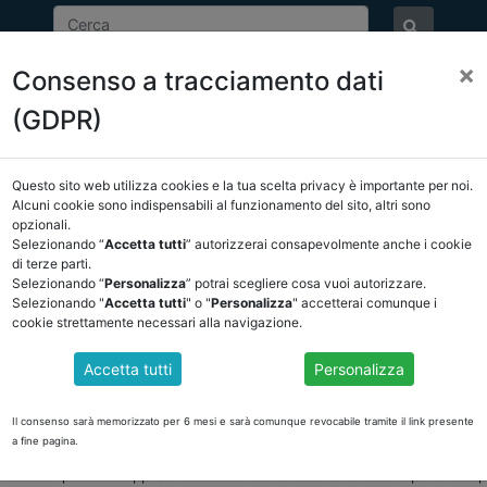
×
Consenso a tracciamento dati
ASSOCIAZIONE
NOTIZIE
EVENTI
DOCUMENTI 
(GDPR)
Questo sito web utilizza cookies e la tua scelta privacy è importante per noi.
E/OSSERVATORIO
NORMATIVA
CORTE DEI CONTI E GIURISPRUDE
Alcuni cookie sono indispensabili al funzionamento del sito, altri sono
opzionali.
sservatorio
/
torna indietro
Selezionando “
Accetta tutti
” autorizzerai consapevolmente anche i cookie
di terze parti.
Selezionando “
Personalizza
” potrai scegliere cosa vuoi autorizzare.
DOCUMENTI PUBBLICI
Selezionando "
Accetta tutti
" o "
Personalizza
" accetterai comunque i
cookie strettamente necessari alla navigazione.
Accetta tutti
Personalizza
IUDIZIO PENALE
a chiede indicazioni in merito alla permanenza dei requisiti per la nomin
Il consenso sarà memorizzato per 6 mesi e sarà comunque revocabile tramite il link presente
articolare, il comune ha fatto presente che il revisore da nominare ha d
a fine pagina.
 eccezione di un procedimento penale del 2018 per il quale ha allegato u
reato di peculato applicandole attenuanti relativamente alla pena ed app