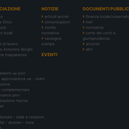
CIAZIONE
NOTIZIE
DOCUMENTI PUBBLIC
to
articoli ancrel
finanza locale/osservato
e Etico
comunicazioni
mef
tura
novità
normativa
i locali
normative
corte dei conti e
rassegna
giurisprudenza
i di lavoro
stampa
arconet
o Antonino Borghi
altri
EVENTI
ne trasparenza
amenti ue pnrr
- approvazione ue - stato
azione
o complementare
nance pnrr
nazione risorse
ari
 domani - slide e relazioni
ifel - dossier - note
o