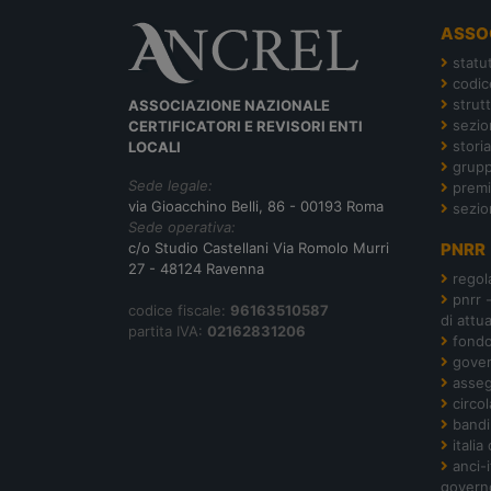
ASSO
statu
codic
strut
ASSOCIAZIONE NAZIONALE
sezion
CERTIFICATORI E REVISORI ENTI
storia
LOCALI
grupp
Sede legale:
premi
via Gioacchino Belli, 86 - 00193 Roma
sezio
Sede operativa:
c/o Studio Castellani Via Romolo Murri
PNRR
27 - 48124 Ravenna
regol
pnrr 
codice fiscale:
96163510587
di attu
partita IVA:
02162831206
fond
gover
asseg
circol
bandi
italia
anci-
govern