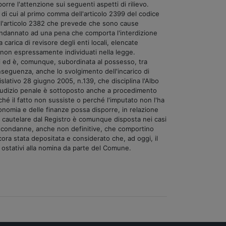
rre l'attenzione sui seguenti aspetti di rilievo.
à di cui al primo comma dell'articolo 2399 del codice
, all'articolo 2382 che prevede che sono cause
o condannato ad una pena che comporta l'interdizione
a carica di revisore degli enti locali, elencate
i non espressamente individuati nella legge.
ocali ed è, comunque, subordinata al possesso, tra
 conseguenza, anche lo svolgimento dell'incarico di
islativo 28 giugno 2005, n.139, che disciplina l'Albo
a giudizio penale è sottoposto anche a procedimento
hé il fatto non sussiste o perché l'imputato non l'ha
conomia e delle finanze possa disporre, in relazione
e cautelare dal Registro è comunque disposta nei casi
o di condanne, anche non definitive, che comportino
cora stata depositata e considerato che, ad oggi, il
ti ostativi alla nomina da parte del Comune.