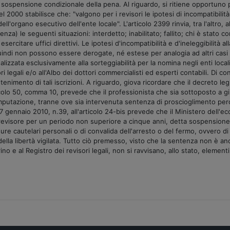
 sospensione condizionale della pena. Al riguardo, si ritiene opportuno po
l 2000 stabilisce che: "valgono per i revisori le ipotesi di incompatibilit
ell'organo esecutivo dell'ente locale". L'articolo 2399 rinvia, tra l'altro
nza) le seguenti situazioni: interdetto; inabilitato; fallito; chi è stat
ercitare uffici direttivi. Le ipotesi d'incompatibilità e d'ineleggibilità all
quindi non possono essere derogate, né estese per analogia ad altri cas
è finalizzata esclusivamente alla sorteggiabilità per la nomina negli enti l
isori legali e/o all'Albo dei dottori commercialisti ed esperti contabili. Di
nimento di tali iscrizioni. A riguardo, giova ricordare che il decreto leg
articolo 50, comma 10, prevede che il professionista che sia sottoposto 
'imputazione, tranne ove sia intervenuta sentenza di proscioglimento perc
 27 gennaio 2010, n.39, all'articolo 24-bis prevede che il Ministero dell'e
l revisore per un periodo non superiore a cinque anni, detta sospension
misure cautelari personali o di convalida dell'arresto o del fermo, ovver
della libertà vigilata. Tutto ciò premesso, visto che la sentenza non è an
ino e al Registro dei revisori legali, non si ravvisano, allo stato, elemen