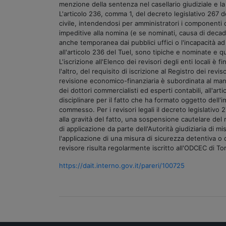
menzione della sentenza nel casellario giudiziale e la
L'articolo 236, comma 1, del decreto legislativo 267 de
civile, intendendosi per amministratori i componenti d
impeditive alla nomina (e se nominati, causa di decade
anche temporanea dai pubblici uffici o l'incapacità ad es
all'articolo 236 del Tuel, sono tipiche e nominate e 
L'iscrizione all'Elenco dei revisori degli enti locali 
l'altro, del requisito di iscrizione al Registro dei rev
revisione economico-finanziaria è subordinata al mante
dei dottori commercialisti ed esperti contabili, all'
disciplinare per il fatto che ha formato oggetto dell
commesso. Per i revisori legali il decreto legislativo
alla gravità del fatto, una sospensione cautelare de
di applicazione da parte dell'Autorità giudiziaria di 
l'applicazione di una misura di sicurezza detentiva o 
revisore risulta regolarmente iscritto all'ODCEC di Tor
https://dait.interno.gov.it/pareri/100725