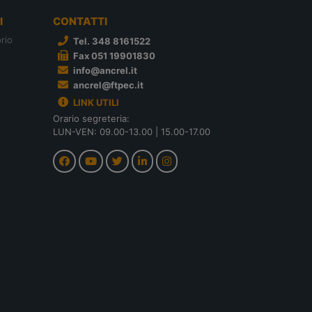
I
CONTATTI
rio
Tel. 348 8161522
Fax 051 19901830
info@ancrel.it
ancrel@ftpec.it
LINK UTILI
Orario segreteria:
LUN-VEN: 09.00-13.00 | 15.00-17.00