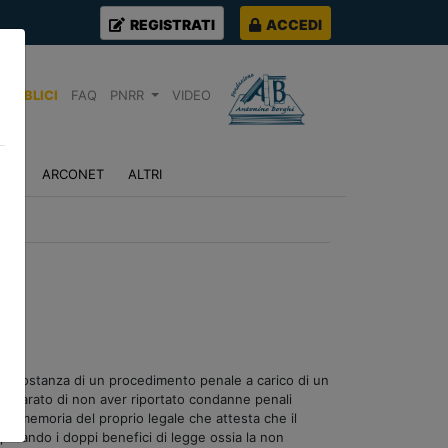
REGISTRATI
ACCEDI
PUBBLICI
FAQ
PNRR
VIDEO
NZA
ARCONET
ALTRI
a in costanza di un procedimento penale a carico di un
ichiarato di non aver riportato condanne penali
na memoria del proprio legale che attesta che il
licando i doppi benefici di legge ossia la non