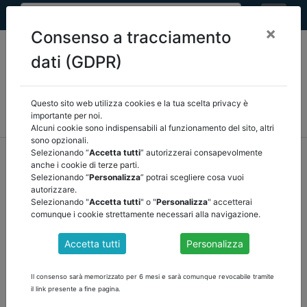
×
Consenso a tracciamento
dati (GDPR)
Questo sito web utilizza cookies e la tua scelta privacy è
MEF
FINANZA LOCALE/OSSERVATORIO
NORMATIVA
importante per noi.
CORTE DEI CONTI E GIURISPRUDENZA
ARCONET
ALTRI
Alcuni cookie sono indispensabili al funzionamento del sito, altri
sono opzionali.
home
documenti pubblici
finanza locale/osservatorio
Selezionando “
Accetta tutti
” autorizzerai consapevolmente
anche i cookie di terze parti.
/
torna indietro
Selezionando “
Personalizza
” potrai scegliere cosa vuoi
autorizzare.
DOCUMENTI PUBBLICI
Selezionando "
Accetta tutti
" o "
Personalizza
" accetterai
comunque i cookie strettamente necessari alla navigazione.
Accetta tutti
Personalizza
COMUNICATO DELL'8 GENNAIO 2024
Si comunica che, stante le difficoltà riscontrate da alcuni enti nella
Il consenso sarà memorizzato per 6 mesi e sarà comunque revocabile tramite
procedura di trasmissione, è stato prorogato al 29 febbraio 2024 il
il link presente a fine pagina.
termine ultimo entro il quale deve essere inoltrata, sul portale