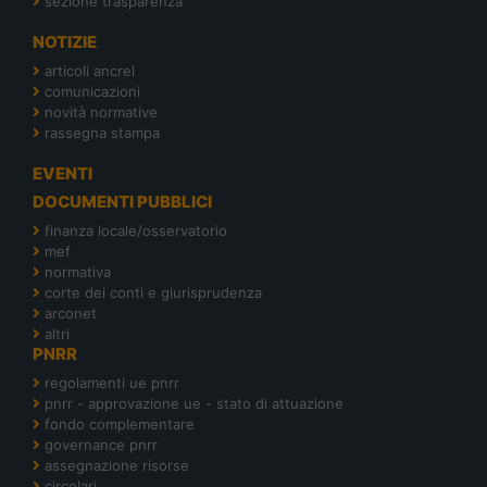
sezione trasparenza
NOTIZIE
articoli ancrel
comunicazioni
novità normative
rassegna stampa
EVENTI
DOCUMENTI PUBBLICI
finanza locale/osservatorio
mef
normativa
corte dei conti e giurisprudenza
arconet
altri
PNRR
regolamenti ue pnrr
pnrr - approvazione ue - stato di attuazione
fondo complementare
governance pnrr
assegnazione risorse
circolari