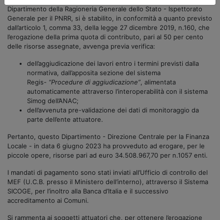
Dipartimento della Ragioneria Generale dello Stato - Ispettorato
Generale per il PNRR, si è stabilito, in conformità a quanto previsto
dall’articolo 1, comma 33, della legge 27 dicembre 2019, n.160, che
l’erogazione della prima quota di contributo, pari al 50 per cento
delle risorse assegnate, avvenga previa verifica:
dell’aggiudicazione dei lavori entro i termini previsti dalla
normativa, dall’apposita sezione del sistema
Regis-
“Procedure di aggiudicazione”
, alimentata
automaticamente attraverso l’interoperabilità con il sistema
Simog dell’ANAC;
dell’avvenuta pre-validazione dei dati di monitoraggio da
parte dell’ente attuatore.
Pertanto, questo Dipartimento - Direzione Centrale per la Finanza
Locale - in data 6 giugno 2023 ha provveduto ad erogare, per le
piccole opere, risorse pari ad euro 34.508.967,70 per n.1057 enti.
I mandati di pagamento sono stati inviati all’Ufficio di controllo del
MEF (U.C.B. presso il Ministero dell’interno), attraverso il Sistema
SICOGE, per l’inoltro alla Banca d’Italia e il successivo
accreditamento ai Comuni.
Si rammenta ai soggetti attuatori che, per ottenere l’erogazione