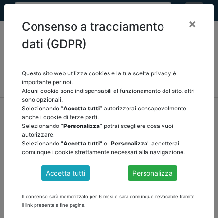
×
Consenso a tracciamento
dati (GDPR)
Questo sito web utilizza cookies e la tua scelta privacy è
MEF
FINANZA LOCALE/OSSERVATORIO
NORMATIVA
importante per noi.
CORTE DEI CONTI E GIURISPRUDENZA
ARCONET
ALTRI
Alcuni cookie sono indispensabili al funzionamento del sito, altri
sono opzionali.
home
documenti pubblici
finanza locale/osservatorio
Selezionando “
Accetta tutti
” autorizzerai consapevolmente
anche i cookie di terze parti.
/
torna indietro
Selezionando “
Personalizza
” potrai scegliere cosa vuoi
autorizzare.
DOCUMENTI PUBBLICI
Selezionando "
Accetta tutti
" o "
Personalizza
" accetterai
comunque i cookie strettamente necessari alla navigazione.
Accetta tutti
Personalizza
COMUNICATO DEL 7 GIUGNO 2023 Erogazioni
finanziarie a favore dei Soggetti attuatori
Il consenso sarà memorizzato per 6 mesi e sarà comunque revocabile tramite
beneficiari del contributo “piccole opere”
il link presente a fine pagina.
A seguito di intese con il Ministero dell’economia e delle finanze,